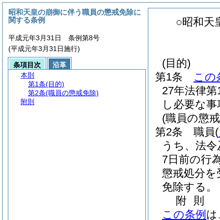
昭和天皇の崩御に伴う職員の懲戒免除に
関する条例
○昭和天
平成元年3月31日 条例第8号
(平成元年3月31日施行)
(目的)
条項目次
沿革
第1条
この
本則
第1条
(目的)
27年法律第1
第2条
(職員の懲戒免除)
附則
し必要な事
(職員の懲戒
第2条
職員
(
うち、法令
7日前の行
懲戒処分を
免除する。
附
則
この条例
は