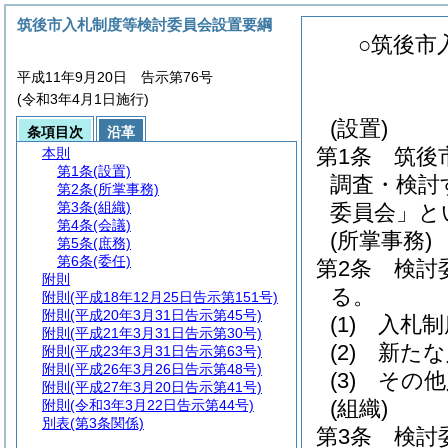
筑後市入札制度等検討委員会設置要綱
○筑後市
平成11年9月20日 告示第76号
(令和3年4月1日施行)
(設置)
条項目次
沿革
第1条
筑後
本則
第1条
(設置)
調査・検討
第2条
(所掌事務)
第3条
(組織)
委員会」と
第4条
(会議)
(所掌事務)
第5条
(庶務)
第6条
(委任)
第2条
検討
附則
る。
附則
(平成18年12月25日告示第151号)
附則
(平成20年3月31日告示第45号)
(1)
入札制
附則
(平成21年3月31日告示第30号)
(2)
新たな
附則
(平成23年3月31日告示第63号)
附則
(平成26年3月26日告示第48号)
(3)
その他
附則
(平成27年3月20日告示第41号)
(組織)
附則
(令和3年3月22日告示第44号)
別表
(第3条関係)
第3条
検討