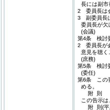
長には副市
2
委員長は
3
副委員長
委員長が欠
(会議)
第4条
検討
2
委員長が
意見を聴く
(庶務)
第5条
検討
(委任)
第6条
この
める。
附
則
この告示は
附
則
(平