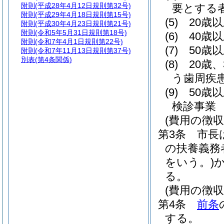
附則
(平成28年4月12日規則第32号)
要とする
附則
(平成29年4月18日規則第15号)
(5)
20歳
附則
(平成30年4月23日規則第21号)
附則
(令和5年5月31日規則第18号)
(6)
40歳
附則
(令和7年4月1日規則第22号)
(7)
50歳
附則
(令和7年11月13日規則第37号)
別表
(第4条関係)
(8)
20歳
う歯周疾
(9)
50歳
検診事業
(費用の徴収
第3条
市長
の扶養義務
をいう。)
る。
(費用の徴収
第4条
前条
する。