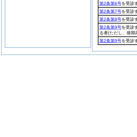
第2条第6号
を受診
第2条第7号
を受診
第2条第8号
を受診
第2条第9号
を受診
る者
(ただし、後期
第2条第9号
を受診