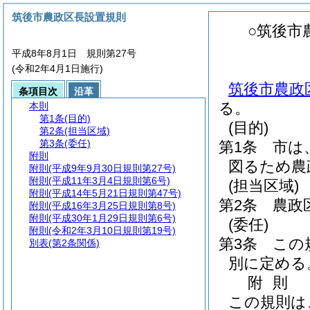
筑後市農政区長設置規則
○筑後市
平成8年8月1日 規則第27号
(令和2年4月1日施行)
筑後市農政区
条項目次
沿革
る。
本則
第1条
(目的)
(目的)
第2条
(担当区域)
第3条
(委任)
第1条
市は
附則
図るため農
附則
(平成9年9月30日規則第27号)
附則
(平成11年3月4日規則第6号)
(担当区域)
附則
(平成14年5月21日規則第47号)
第2条
農政
附則
(平成16年3月25日規則第8号)
附則
(平成30年1月29日規則第6号)
(委任)
附則
(令和2年3月10日規則第19号)
第3条
この
別表
(第2条関係)
別に定める
附
則
この規則は