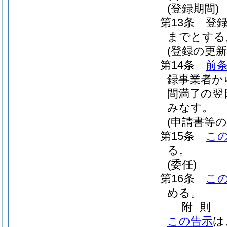
(登録期間)
第13条
登
までとする
(登録の更新
第14条
前
録事業者か
間満了の翌
みなす。
(申請書等の
第15条
こ
る。
(委任)
第16条
こ
める。
附
則
この告示
は