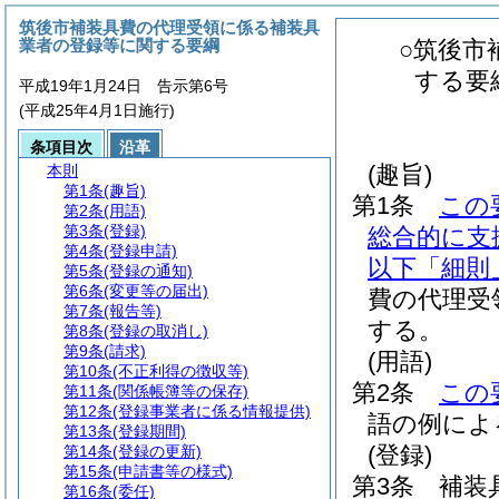
筑後市補装具費の代理受領に係る補装具
業者の登録等に関する要綱
○筑後市
する要
平成19年1月24日 告示第6号
(平成25年4月1日施行)
条項目次
沿革
(趣旨)
本則
第1条
(趣旨)
第1条
この
第2条
(用語)
第3条
(登録)
総合的に支
第4条
(登録申請)
以下「細則
第5条
(登録の通知)
第6条
(変更等の届出)
費の代理受
第7条
(報告等)
する。
第8条
(登録の取消し)
第9条
(請求)
(用語)
第10条
(不正利得の徴収等)
第2条
この
第11条
(関係帳簿等の保存)
第12条
(登録事業者に係る情報提供)
語の例によ
第13条
(登録期間)
(登録)
第14条
(登録の更新)
第15条
(申請書等の様式)
第3条
補装
第16条
(委任)