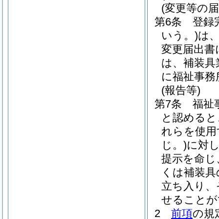
(変更等の届
第6条
登録
いう。)
は
変更届出書
は、補装具
に福祉事務
(報告等)
第7条
福祉
と認めると
れらを使用
じ。)
に対
提示を命じ
くは補装具
立ち入り、
せることが
2
前項
の規