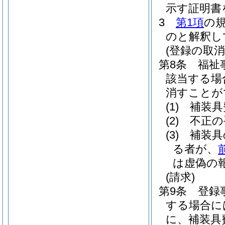
示す証明書
3
第1項
の
のと解釈し
(登録の取消
第8条
福祉
該当する場
消すことが
(1)
補装具
(2)
不正の
(3)
補装具
る者が、
は虚偽の
(請求)
第9条
登録
する場合に
に、補装具