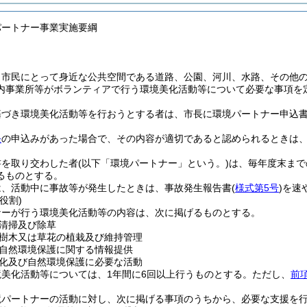
パートナー事業実施要綱
、市民にとって身近な公共空間である道路、公園、河川、水路、その他
内事業所等がボランティアで行う環境美化活動等について必要な事項を
基づき環境美化活動等を行おうとする者は、市長に環境パートナー申込
条
の申込みがあった場合で、その内容が適切であると認められるときは
書を取り交わした者
(以下「環境パートナー」という。)
は、毎年度末まで
るものとする。
は、活動中に事故等が発生したときは、事故発生報告書
(
様式第5号
)
を速
役割)
ナーが行う環境美化活動等の内容は、次に掲げるものとする。
清掃及び除草
樹木又は草花の植栽及び維持管理
自然環境保護に関する情報提供
化及び自然環境保護に必要な活動
美化活動等については、1年間に6回以上行うものとする。
ただし、
前
境パートナーの活動に対し、次に掲げる事項のうちから、必要な支援を