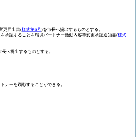
変更届出書
(
様式第6号
)
を市長へ提出するものとする。
更を承認することを環境パートナー活動内容等変更承認通知書
(
様式
市長へ提出するものとする。
ートナーを顕彰することができる。