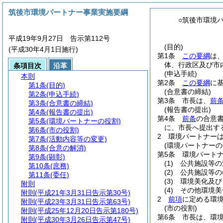
筑後市環境パートナー事業実施要綱
○筑後市環境
平成19年9月27日 告示第112号
(目的)
(平成30年4月1日施行)
第1条
この要綱
は
体、行政区及び市
条項目次
沿革
(申込手続)
本則
第2条
この要綱
に
第1条
(目的)
(合意書の締結)
第2条
(申込手続)
第3条
市長は、
前
第3条
(合意書の締結)
(報告書の提出)
第4条
(報告書の提出)
第4条
前条
の合意
第5条
(環境パートナーの役割)
に、市長へ提出す
第6条
(市の役割)
2
環境パートナー
第7条
(活動内容等の変更)
(環境パートナーの
第8条
(合意の解消)
第5条
環境パート
第9条
(顕彰)
(1)
公共施設等の
第10条
(庶務)
(2)
公共施設等の
第11条
(委任)
(3)
環境美化及び
附則
(4)
その他環境美
附則
(平成21年3月31日告示第30号)
2
前項
に定める環境
附則
(平成23年3月31日告示第63号)
(市の役割)
附則
(平成25年12月20日告示第180号)
第6条
市長は、環
附則
(平成30年3月26日告示第47号)