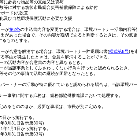
等に必要な物品等の支給又は貸与
故等に対する筑後市民総合災害補償保険による給付
ンボード)
の設置
化及び自然環境保護活動に必要な支援
)
ナーが
第2条
の申込書内容を変更する場合は、環境パートナー活動内容等
届出があった場合で、その内容が適切であると判断するときは、その変
するものとする。
ナーが合意を解消する場合は、環境パートナー辞退届出書
(
様式第8号
)
を
げる事由が発生したときは、合意を解消することができる。
ーの活動内容が合意書の内容と異なるとき。
ーが当該事業としてふさわしくない行為を行ったと認められるとき。
等その他の事情で活動の継続が困難となったとき。
境パートナーの活動が特に優れていると認められる場合は、当該環境パ
ナー事業に関する庶務は、総務部協働推進課において処理する。
定めるもののほか、必要な事項は、市長が別に定める。
の日から施行する。
1年3月31日
告示第30号)
1年4月1日から施行する。
3年3月31日
告示第63号)