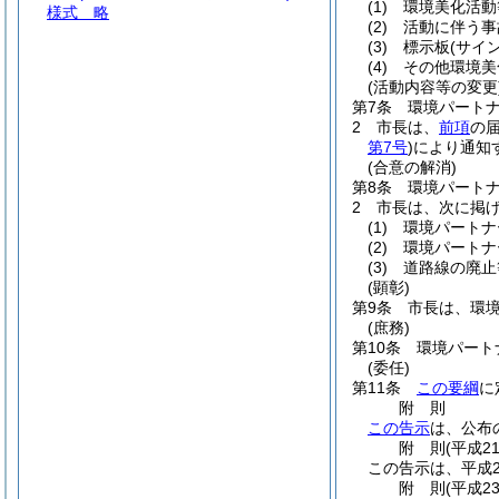
(1)
環境美化活動
様式
略
(2)
活動に伴う事
(3)
標示板
(サイ
(4)
その他環境美
(活動内容等の変更
第7条
環境パート
2
市長は、
前項
の
第7号
)
により通知
(合意の解消)
第8条
環境パート
2
市長は、次に掲
(1)
環境パートナ
(2)
環境パートナ
(3)
道路線の廃止
(顕彰)
第9条
市長は、環
(庶務)
第10条
環境パート
(委任)
第11条
この要綱
に
附
則
この告示
は、公布
附
則
(平成2
この告示は、平成2
附
則
(平成2