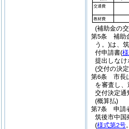
交通費
教材費
(補助金の交
第5条
補助
う。)
は、
付申請書
(
様
提出しなけ
(交付の決定
第6条
市長
を審査し、
交付決定通
(概算払)
第7条
申請
筑後市中国
(
様式第2号