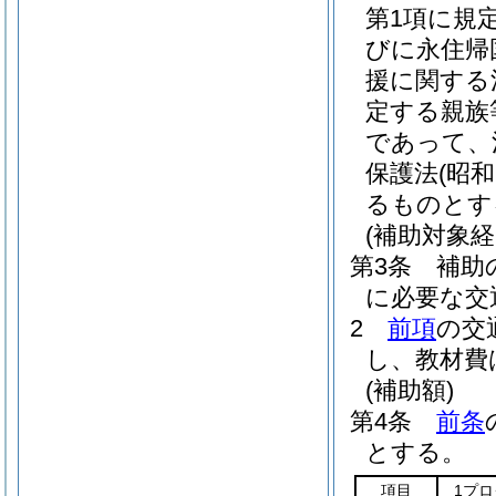
第1項に規
びに永住帰
援に関する
定する親族
であって、
保護法
(昭和
るものとす
(補助対象経
第3条
補助
に必要な交
2
前項
の交
し、教材費
(補助額)
第4条
前条
とする。
項目
1プ