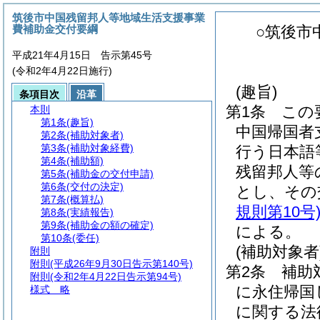
筑後市中国残留邦人等地域生活支援事業
費補助金交付要綱
○筑後市
平成21年4月15日 告示第45号
(令和2年4月22日施行)
(趣旨)
条項目次
沿革
第1条
この
本則
第1条
(趣旨)
中国帰国者
第2条
(補助対象者)
第3条
(補助対象経費)
行う日本語
第4条
(補助額)
残留邦人等
第5条
(補助金の交付申請)
第6条
(交付の決定)
とし、その
第7条
(概算払)
規則第10号
第8条
(実績報告)
第9条
(補助金の額の確定)
による。
第10条
(委任)
(補助対象者
附則
附則
(平成26年9月30日告示第140号)
第2条
補助
附則
(令和2年4月22日告示第94号)
に永住帰国
様式
略
に関する法