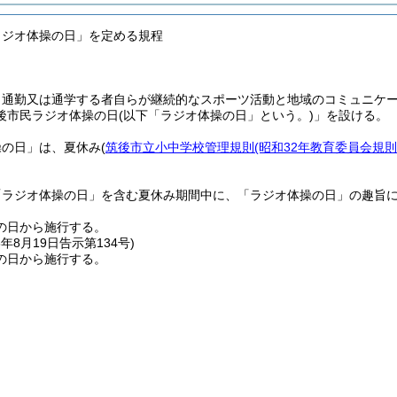
ラジオ体操の日」を定める規程
、通勤又は通学する者自らが継続的なスポーツ活動と地域のコミュニケ
後市民ラジオ体操の日
(以下「ラジオ体操の日」という。)
」を設ける。
操の日」は、夏休み
(
筑後市立小中学校管理規則
(昭和32年教育委員会規則
「ラジオ体操の日」を含む夏休み期間中に、「ラジオ体操の日」の趣旨
の日から施行する。
8年8月19日
告示第134号)
の日から施行する。