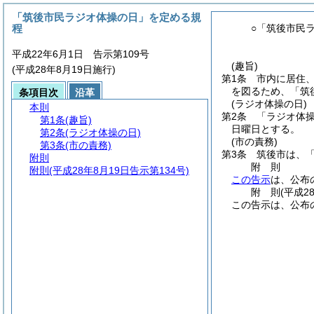
「筑後市民ラジオ体操の日」を定める規
程
○「筑後市民
平成22年6月1日 告示第109号
(趣旨)
(平成28年8月19日施行)
第1条
市内に居住
を図るため、「筑
条項目次
沿革
(ラジオ体操の日)
本則
第2条
「ラジオ体
第1条
(趣旨)
日曜日とする。
第2条
(ラジオ体操の日)
(市の責務)
第3条
(市の責務)
第3条
筑後市は、
附則
附
則
附則
(平成28年8月19日告示第134号)
この告示
は、公布
附
則
(平成2
この告示は、公布