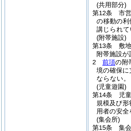
(共用部分)
第12条
市
の移動の利
講じられて
(附帯施設)
第13条
敷
附帯施設が
2
前項
の附
境の確保に
ならない。
(児童遊園)
第14条
児
規模及び形
用者の安全
(集会所)
第15条
集