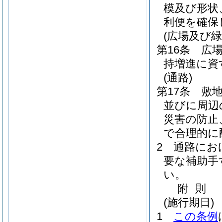
模及び形状
利便を確保
(広場及び緑
第16条
広
持増進に資
(通路)
第17条
敷
並びに周辺
災害の防止
で合理的に
2
通路にお
要な補助手
い。
附
則
(施行期日)
1
この条例