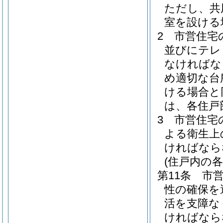
ただし、共
室を設ける
2
市営住宅
並びにテレ
なければな
め適切な台
ける場合と
は、各住戸
3
市営住宅
よる衛生上
ければなら
(住戸内の各
第11条
市
性の確保を
活を支障な
ければなら