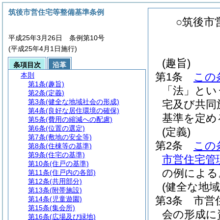
筑後市営住宅等整備基準条例
○筑後市
平成25年3月26日 条例第10号
(平成25年4月1日施行)
(趣旨)
条項目次
沿革
第1条
この
本則
第1条
(趣旨)
「法」とい
第2条
(定義)
第3条
(健全な地域社会の形成)
宅及び共同
第4条
(良好な居住環境の確保)
基準を定め
第5条
(費用の縮減への配慮)
第6条
(位置の選定)
(定義)
第7条
(敷地の安全等)
第2条
この
第8条
(住棟等の基準)
第9条
(住宅の基準)
市営住宅管
第10条
(住戸の基準)
の例による
第11条
(住戸内の各部)
第12条
(共用部分)
(健全な地域
第13条
(附帯施設)
第3条
市営
第14条
(児童遊園)
第15条
(集会所)
会の形成に
第16条
(広場及び緑地)