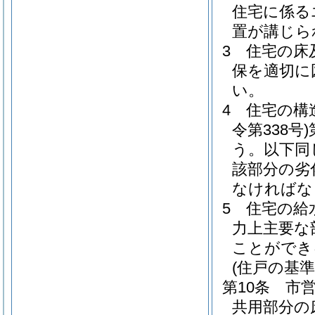
住宅に係る
置が講じら
3
住宅の床
保を適切に
い。
4
住宅の構
令第338号)
う。以下同
該部分の劣
なければな
5
住宅の給
力上主要な
ことができ
(住戸の基準
第10条
市
共用部分の