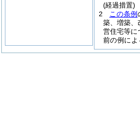
(経過措置)
2
この条例
築、増築、
営住宅等に
前の例によ