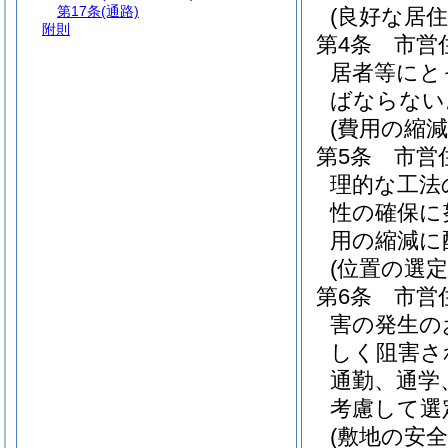
第17条
(通路)
(良好な居住
附則
第4条
市営
居者等にと
ばならない
(費用の縮減
第5条
市営
理的な工法
性の確保に
用の縮減に
(位置の選定
第6条
市営
害の発生の
しく阻害さ
通勤、通学
考慮して選
(敷地の安全