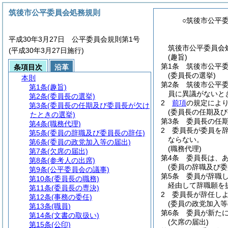
筑後市公平委員会処務規則
○筑後市公平
平成30年3月27日 公平委員会規則第1号
筑後市公平委員会処
(平成30年3月27日施行)
(趣旨)
第1条
筑後市公平
条項目次
沿革
(委員長の選挙)
本則
第2条
筑後市公平
第1条
(趣旨)
員に異議がないと
第2条
(委員長の選挙)
2
前項
の規定によ
第3条
(委員長の任期及び委員長が欠け
(委員長の任期及
たときの選挙)
第3条
委員長の任
第4条
(職務代理)
2
委員長が委員を
第5条
(委員の辞職及び委員長の辞任)
ならない。
第6条
(委員の政党加入等の届出)
(職務代理)
第7条
(欠席の届出)
第4条
委員長は、
第8条
(参考人の出席)
(委員の辞職及び委
第9条
(公平委員会の議事)
第5条
委員が辞職
第10条
(委員長の職務)
経由して辞職願を
第11条
(委員長の専決)
2
委員長が辞任し
第12条
(事務の委任)
(委員の政党加入等
第13条
(職員)
第6条
委員が新た
第14条
(文書の取扱い)
(欠席の届出)
第15条
(公印)