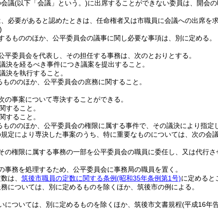
の会議
(以下「会議」という。)
に出席することができない委員は、開会の
は、必要があると認めたときは、任命権者又は市職員に会議への出席を
)
するもののほか、公平委員会の議事に関し必要な事項は、別に定める。
公平委員会を代表し、その担任する事務は、次のとおりとする。
議決を経るべき事件につき議案を提出すること。
議決を執行すること。
るもののほか、公平委員会の庶務に関すること。
次の事案について専決することができる。
関すること。
関すること。
るもののほか、公平委員会の権限に属する事件で、その議決により指定
の規定により専決した事案のうち、特に重要なものについては、次の会
その権限に属する事務の一部を公平委員会の職員に委任し、又は代行さ
の事務を処理するため、公平委員会に事務局の職員を置く。
定数は、
筑後市職員の定数に関する条例
(昭和35年条例第1号)
に定めると
服務については、別に定めるものを除くほか、筑後市の例による。
いについては、別に定めるものを除くほか、筑後市文書規程
(平成16年