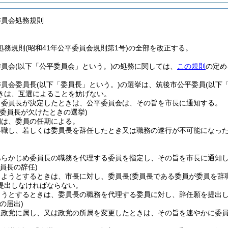
委員会処務規則
務規則(昭和41年公平委員会規則第1号)の全部を改正する。
委員会
(以下「公平委員会」という。)
の処務に関しては、
この規則
の定め
委員会委員長
(以下「委員長」という。)
の選挙は、筑後市公平委員
(以下
きは、互選によることを妨げない。
り委員長が決定したときは、公平委員会は、その旨を市長に通知する。
び委員長が欠けたときの選挙)
期は、委員の任期による。
辞職し、若しくは委員長を辞任したとき又は職務の遂行が不可能になっ
あらかじめ委員長の職務を代理する委員を指定し、その旨を市長に通知
員長の辞任)
しようとするときは、市長に対し、委員長
(委員長である委員が委員を辞
提出しなければならない。
ようとするときは、委員長の職務を代理する委員に対し、辞任願を提出
の届出)
に政党に属し、又は政党の所属を変更したときは、その旨を速やかに委