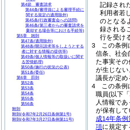
記録され
第4節
審査請求
第44条
(審理員による審理手続に
利用者若
関する規定の適用除外)
のとなる
第45条
(行政審査会への諮問)
第46条
(第三者からの審査請求を
録される
棄却する場合等における手続等)
第5章
雑則
行を受け
第47条
(適用除外)
3
この条例
第48条
(開示請求等をしようとする
者に対する情報の提供等)
信条、社会
第49条
(個人情報等の取扱いに関す
た事実その
る苦情処理)
第50条
(施行の状況の公表)
が生じない
第51条
(委任)
議長が定め
第6章
罰則
第52条
4
この条例
第53条
職員
(以下
第54条
第55条
人情報であ
第56条
附則
が保有して
附則
(令和7年2月26日条例第1号)
成14年条
附則
(令和7年3月27日条例第11号)
項
に規定す