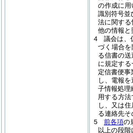
の作成に用
識別符号並
法に関する
他の情報と
4
議会は、
づく場合を
る信書の送
に規定する
定信書便事
し、電報を
子情報処理
用する方法
し、又は住
る連絡先そ
5
前各項
の
以上の段階