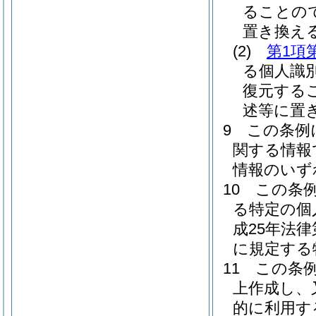
ることの
置き換え
(2)
第1項
る個人識
復元する
述等に置
9
この条例
関する情報
情報のいず
10
この条
る特定の個
成25年法
に規定する
11
この条
上作成し、
的に利用す