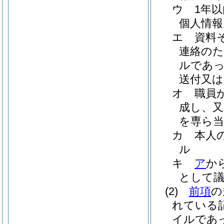
ウ
1年
個人情報
エ
資料
連絡のた
ルであっ
送付又は
オ
職員
成し、又
を専ら当
カ
本人
ル
キ
ア
か
として
(2)
前項
の
れている
イルであ