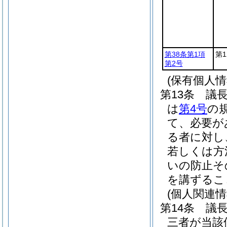
第38条第1項
第
第2号
(保有個人
第13条
議
は
第4号
の
て、必要が
る者に対し
若しくは方
いの防止そ
を講ずるこ
(個人関連
第14条
議
三者が当該