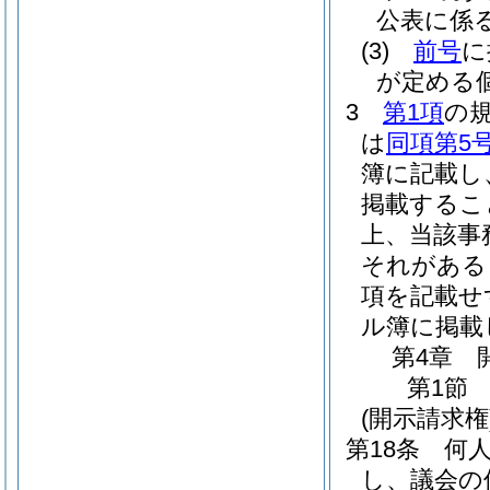
公表に係
(3)
前号
に
が定める
3
第1項
の
は
同項第5
簿に記載し
掲載するこ
上、当該事
それがある
項を記載せ
ル簿に掲載
第4章
第1節
(開示請求権
第18条
何
し、議会の