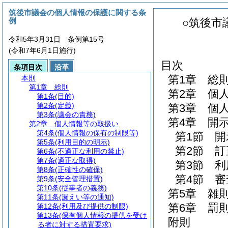
筑後市議会の個人情報の保護に関する条
例
○筑後市
令和5年3月31日 条例第15号
(令和7年6月1日施行)
目次
条項目次
沿革
第1章
総
本則
第1章
総則
第2章
個
第1条
(目的)
第2条
(定義)
第3章
個
第3条
(議会の責務)
第4章
開
第2章
個人情報等の取扱い
第4条
(個人情報の保有の制限等)
第1節
開
第5条
(利用目的の明示)
第2節
訂
第6条
(不適正な利用の禁止)
第7条
(適正な取得)
第3節
利
第8条
(正確性の確保)
第4節
審
第9条
(安全管理措置)
第10条
(従事者の義務)
第5章
雑
第11条
(漏えい等の通知)
第6章
罰
第12条
(利用及び提供の制限)
第13条
(保有個人情報の提供を受け
附則
る者に対する措置要求)