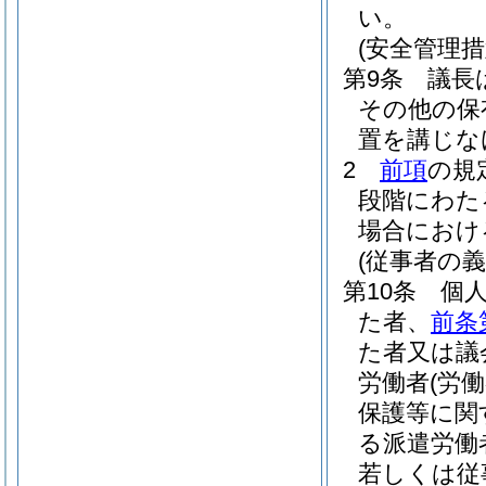
い。
(安全管理措
第9条
議長
その他の保
置を講じな
2
前項
の規
段階にわた
場合におけ
(従事者の義
第10条
個
た者、
前条
た者又は議
労働者
(労
保護等に関
る派遣労働
若しくは従