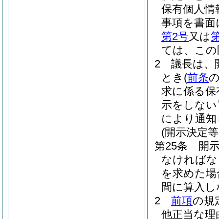
保有個人情
事項を書面
第2号
又は
ては、この
2
議長は、
とき
(
前条
求に係る保
示をしない
により通知
(開示決定等
第25条
開
なければな
を求めた場
間に算入し
2
前項
の規
他正当な理