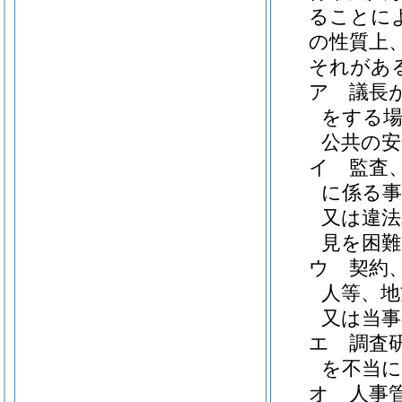
ることに
の性質上
それがあ
ア
議長
をする場
公共の安
イ
監査
に係る事
又は違法
見を困
ウ
契約
人等、地
又は当
エ
調査
を不当
オ
人事