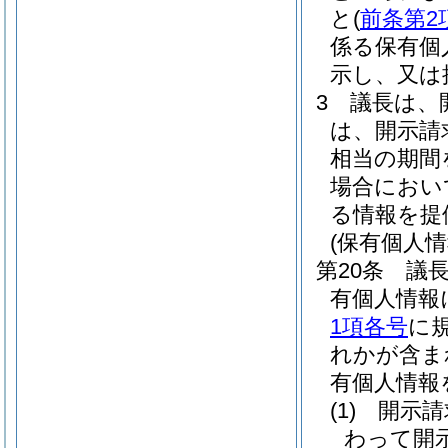
と
(
前条第2
係る保有個
示し、又は
3
議長は、
は、開示請
相当の期間
場合におい
る情報を提
(保有個人
第20条
議
有個人情報
1項各号
に
れかが含ま
有個人情報
(1)
開示請
わって開