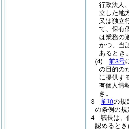
行政法人
立した地
又は独立
て、保有
は業務の
かつ、当
あるとき
(4)
前3号
の目的の
に提供す
有個人情
き。
3
前項
の規
の条例の規
4
議長は、
認めるとき