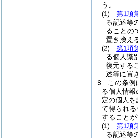
う。
(1)
第1項
る記述等
ることの
置き換え
(2)
第1項
る個人識
復元する
述等に置
8
この条例
る個人情報
定の個人を
て得られる
することが
(1)
第1項
る記述等