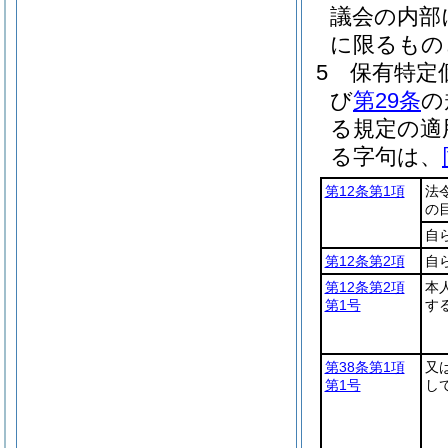
議会の内部
に限るもの
5
保有特定
び
第29条
の
る規定の適
る字句は、
第12条第1項
法
の
自
第12条第2項
自
第12条第2項
本
第1号
す
第38条第1項
又
第1号
し