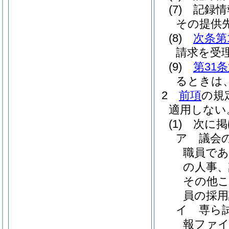
(7)
記録情
その提供
(8)
次条第
請求を受
(9)
第31
るときは
2
前項
の規
適用しない
(1)
次に掲
ア
議会
職員で
の人事、
その他
員の採用
イ
専ら
報ファ