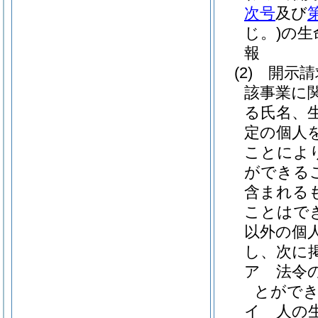
次号
及び
じ。)
の生
報
(2)
開示請
該事業に
る氏名、
定の個人
ことによ
ができる
含まれる
ことはで
以外の個
し、次に
ア
法令
とがで
イ
人の