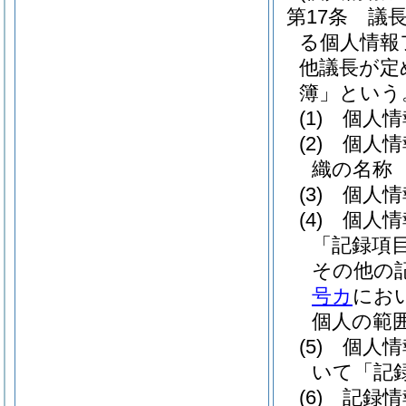
第17条
議
る個人情報
他議長が定
簿」という
(1)
個人情
(2)
個人情
織の名称
(3)
個人情
(4)
個人情
「記録項
その他の
号カ
にお
個人の範
(5)
個人情
いて「記
(6)
記録情