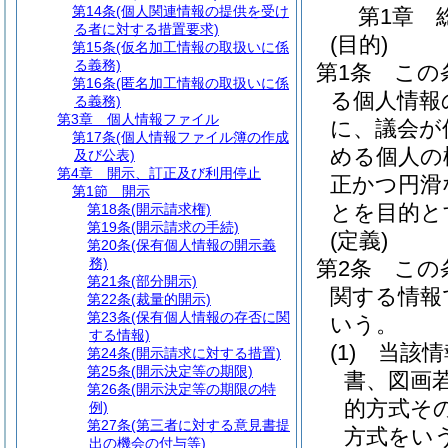
第14条
(個人関連情報の提供を受け
第1章
る者に対する措置要求)
(目的)
第15条
(仮名加工情報の取扱いに係
る義務)
第1条
この
第16条
(匿名加工情報の取扱いに係
る個人情報
る義務)
第3章
個人情報ファイル
に、議会が
第17条
(個人情報ファイル簿の作成
める個人の
及び公表)
第4章
開示、訂正及び利用停止
正かつ円滑
第1節
開示
とを目的と
第18条
(開示請求権)
第19条
(開示請求の手続)
(定義)
第20条
(保有個人情報の開示義
務)
第2条
この
第21条
(部分開示)
関する情報
第22条
(裁量的開示)
第23条
(保有個人情報の存否に関
いう。
する情報)
(1)
当該情
第24条
(開示請求に対する措置)
第25条
(開示決定等の期限)
書、図画
第26条
(開示決定等の期限の特
的方式そ
例)
第27条
(第三者に対する意見書提
方式をい
出の機会の付与等)