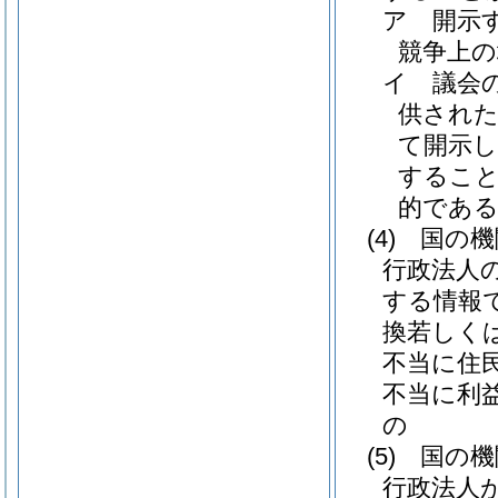
ア
開示
競争上
イ
議会
供され
て開示
すること
的であ
(4)
国の機
行政法人
する情報
換若しく
不当に住
不当に利
の
(5)
国の機
行政法人