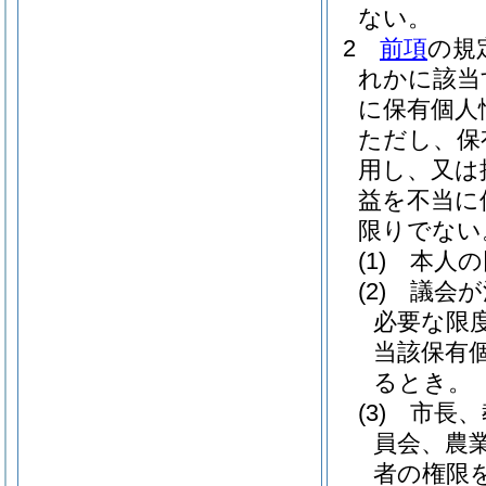
ない。
2
前項
の規
れかに該当
に保有個人
ただし、保
用し、又は
益を不当に
限りでない
(1)
本人の
(2)
議会が
必要な限
当該保有
るとき。
(3)
市長、
員会、農
者の権限