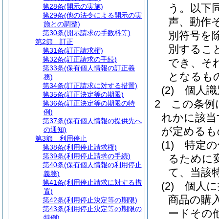
う。以下同
第28条
(開示の実施)
第29条
(他の法令による開示の実
声、動作
施との調整)
第30条
(開示請求の手数料等)
別符号を除
第2節
訂正
別するこ
第31条
(訂正請求権)
第32条
(訂正請求の手続)
でき、そ
第33条
(保有個人情報の訂正義
となるも
務)
第34条
(訂正請求に対する措置)
(2)
個人識
第35条
(訂正決定等の期限)
2
この条例
第36条
(訂正決定等の期限の特
例)
れかに該当
第37条
(保有個人情報の提供先へ
が定めるも
の通知)
第3節
利用停止
(1)
特定の
第38条
(利用停止請求権)
第39条
(利用停止請求の手続)
るために
第40条
(保有個人情報の利用停止
て、当該
義務)
第41条
(利用停止請求に対する措
(2)
個人に
置)
商品の購
第42条
(利用停止決定等の期限)
第43条
(利用停止決定等の期限の
ードその
特例)