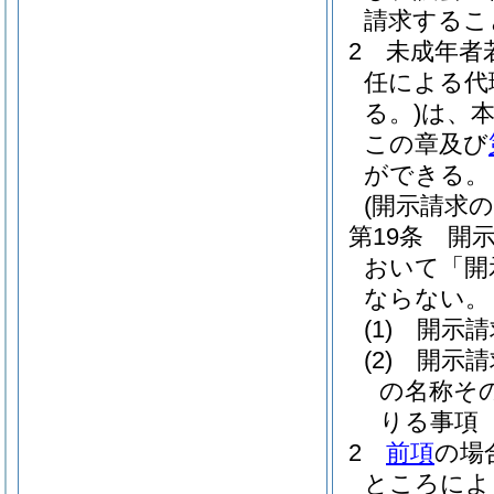
請求するこ
2
未成年者
任による代
る。)
は、
この章及び
ができる。
(開示請求の
第19条
開
おいて「開
ならない。
(1)
開示請
(2)
開示請
の名称そ
りる事項
2
前項
の場
ところによ