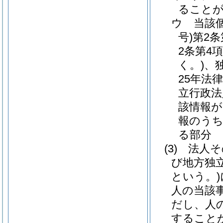
ること
ウ
当該
号)
第2
2条第4
く。)
、
25年法律
立行政法
該情報が
報のうち
る部分
(3)
法人そ
び地方独
という。)
人の当該
だし、人
すること