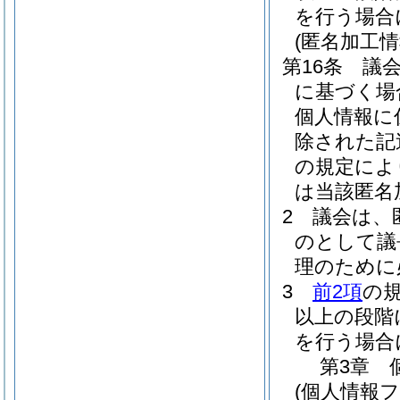
を行う場合
(匿名加工
第16条
議
に基づく場
個人情報に
除された記
の規定によ
は当該匿名
2
議会は、
のとして議
理のために
3
前2項
の
以上の段階
を行う場合
第3章
(個人情報