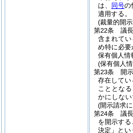
は、
同号
の
適用する。
(裁量的開示
第22条
議
含まれてい
め特に必要
保有個人情
(保有個人
第23条
開
存在してい
こととなる
かにしない
(開示請求
第24条
議
を開示する
決定」とい