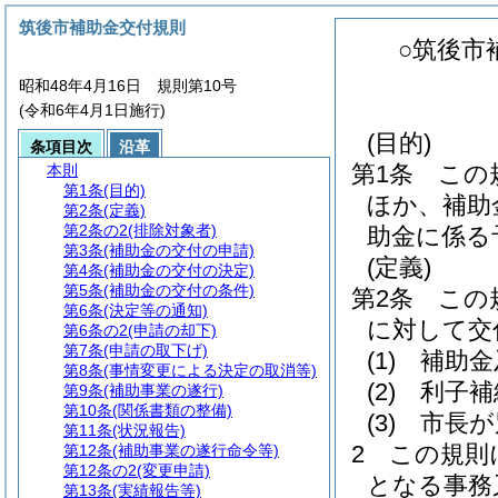
筑後市補助金交付規則
○筑後市
昭和48年4月16日 規則第10号
(令和6年4月1日施行)
(目的)
条項目次
沿革
第1条
この
本則
第1条
(目的)
ほか、補助
第2条
(定義)
第2条の2
(排除対象者)
助金に係る
第3条
(補助金の交付の申請)
(定義)
第4条
(補助金の交付の決定)
第5条
(補助金の交付の条件)
第2条
この
第6条
(決定等の通知)
に対して交
第6条の2
(申請の却下)
第7条
(申請の取下げ)
(1)
補助金
第8条
(事情変更による決定の取消等)
(2)
利子補
第9条
(補助事業の遂行)
第10条
(関係書類の整備)
(3)
市長が
第11条
(状況報告)
2
この規則
第12条
(補助事業の遂行命令等)
第12条の2
(変更申請)
となる事務
第13条
(実績報告等)