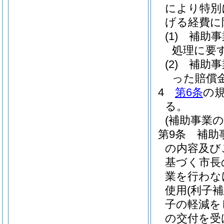
により特別
げる経費に
(1)
補助事
処理に要
(2)
補助事
った賠償
4
第6条
の
る。
(補助事業の
第9条
補助
の内容及び
基づく市長
業を行わな
使用
(利子
子の軽減を
の交付を受