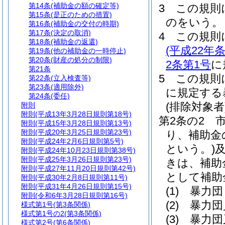
第14条
(補助金の額の確定等)
3
この規則
第15条
(是正のための措置)
のをいう。
第16条
(補助金の交付の時期)
第17条
(決定の取消)
4
この規則
第18条
(補助金の返還)
(平成22
第19条
(他の補助金の一時停止)
第20条
(財産の処分の制限)
2条第1号
に
第21条
5
この規則
第22条
(立入検査等)
第23条
(適用除外)
に規定する
第24条
(委任)
(排除対象者
附則
附則
(平成13年3月28日規則第18号)
第2条の2
附則
(平成15年3月28日規則第13号)
附則
(平成20年3月25日規則第23号)
り、補助金
附則
(平成24年2月6日規則第5号)
という。)
附則
(平成24年10月23日規則第38号)
附則
(平成25年3月26日規則第23号)
きは、補助
附則
(平成27年11月20日規則第42号)
として補助
附則
(平成30年2月8日規則第11号)
附則
(平成31年4月26日規則第15号)
(1)
暴力団
附則
(令和6年3月28日規則第16号)
(2)
暴力団
様式第1号
(第3条関係)
様式第1号の2
(第3条関係)
(3)
暴力団
様式第2号
(第6条関係)