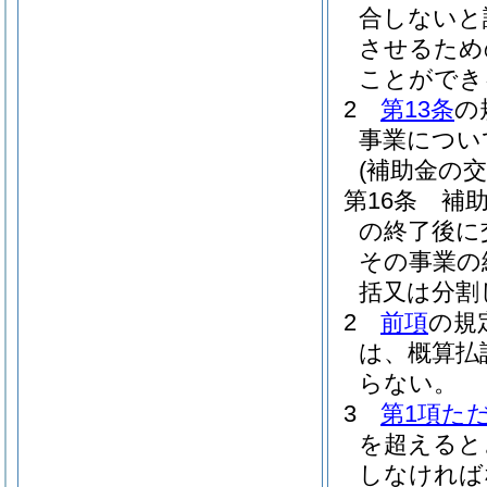
合しないと
させるため
ことができ
2
第13条
の
事業につい
(補助金の交
第16条
補
の終了後に
その事業の
括又は分割
2
前項
の規
は、概算払
らない。
3
第1項た
を超えると
しなければ