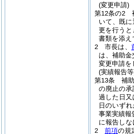
(変更申請)
第12条の2
いて、既に
更を行うと
書類を添え
2
市長は、
は、補助金
変更申請を
(実績報告等
第13条
補
の廃止の承
過した日又
日のいずれ
事業実績報
に報告しな
2
前項
の規