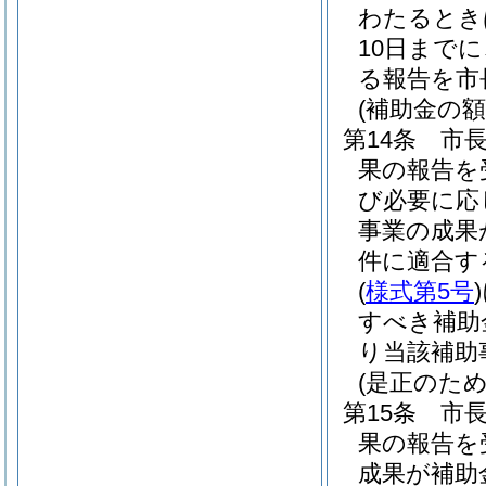
わたるとき
10日まで
る報告を市
(補助金の額
第14条
市
果の報告を
び必要に応
事業の成果
件に適合す
(
様式第5号
)
すべき補助
り当該補助
(是正のため
第15条
市
果の報告を
成果が補助