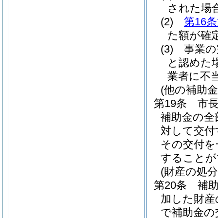
された場
(2)
第16
た額が確
(3)
事業の
と認めた
業者に不
(他の補助金
第19条
市
補助金の全
対して交付
その交付を
することが
(財産の処分
第20条
補
加した財産
で補助金の