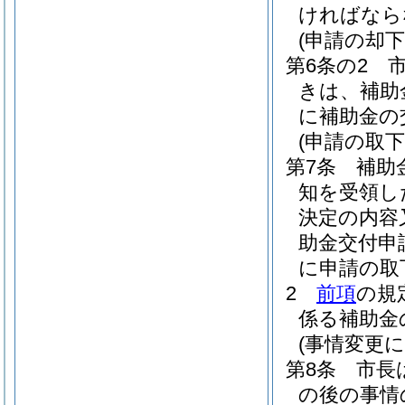
ければなら
(申請の却下
第6条の2
きは、補助
に補助金の
(申請の取下
第7条
補助
知を受領し
決定の内容
助金交付申
に申請の取
2
前項
の規
係る補助金
(事情変更
第8条
市長
の後の事情