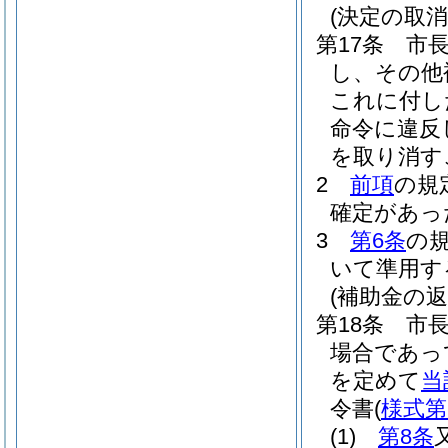
(決定の取消
第17条
市
し、その他
これに付し
命令に違反
を取り消す
2
前項
の規
確定があっ
3
第6条
の
いて準用す
(補助金の返
第18条
市
場合であっ
を定めて
当
令書
(
様式第
(1)
第8条