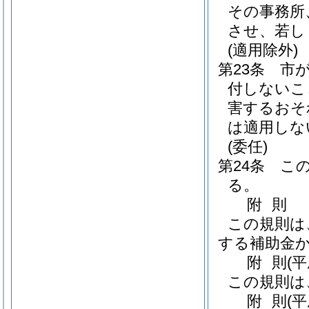
その事務所
させ、若し
(適用除外)
第23条
市
付しないこ
害するおそ
は適用しな
(委任)
第24条
こ
る。
附
則
この規則は
する補助金
附
則
(
この規則は
附
則
(