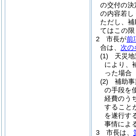
の交付の決
の内容若し
ただし、補
てはこの限
2
市長が
前
合は、
次の
(1)
天災地
により、
った場合
(2)
補助事
の手段を
経費のう
すること
を遂行す
事情によ
3
市長は、