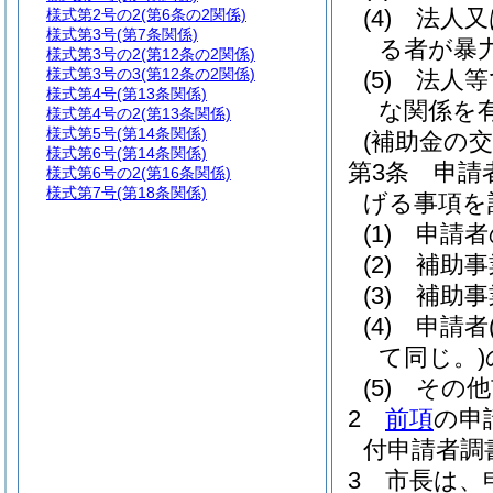
(4)
法人又
様式第2号の2
(第6条の2関係)
様式第3号
(第7条関係)
る者が暴
様式第3号の2
(第12条の2関係)
様式第3号の3
(第12条の2関係)
(5)
法人等
様式第4号
(第13条関係)
な関係を
様式第4号の2
(第13条関係)
様式第5号
(第14条関係)
(補助金の交
様式第6号
(第14条関係)
第3条
申請
様式第6号の2
(第16条関係)
様式第7号
(第18条関係)
げる事項を
(1)
申請者
(2)
補助事
(3)
補助事
(4)
申請者
て同じ。)
(5)
その他
2
前項
の申
付申請者調
3
市長は、