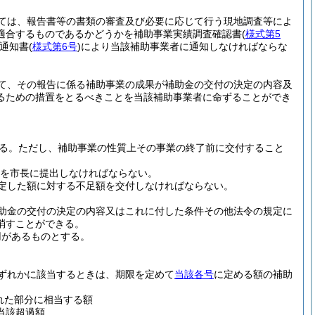
ては、報告書等の書類の審査及び必要に応じて行う現地調査等によ
適合するものであるかどうかを補助事業実績調査確認書
(
様式第5
通知書
(
様式第6号
)
により当該補助事業者に通知しなければならな
て、その報告に係る補助事業の成果が補助金の交付の決定の内容及
るための措置をとるべきことを当該補助事業者に命ずることができ
る。
ただし、補助事業の性質上その事業の終了前に交付すること
を市長に提出しなければならない。
定した額に対する不足額を交付しなければならない。
助金の交付の決定の内容又はこれに付した条件その他法令の規定に
消すことができる。
用があるものとする。
ずれかに該当するときは、期限を定めて
当該各号
に定める額の補助
れた部分に相当する額
当該超過額