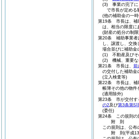
(3)
事業の完了に
で市長が定める
(他の補助金の一時
第19条
市長は、補
は、相当の限度に
(財産の処分の制限
第20条
補助事業者
し、譲渡し、交換
場合並びに補助金
(1)
不動産及びそ
(2)
機械、重要な
第21条
市長は、
前
の交付した補助金
(立入検査等)
第22条
市長は、補
帳簿その他の物件
(適用除外)
第23条
市が交付す
の2
及び
第3条第5
(委任)
第24条
この規則の
附
則
この規則は、公布
附
則
(平成1
この規則は、公布