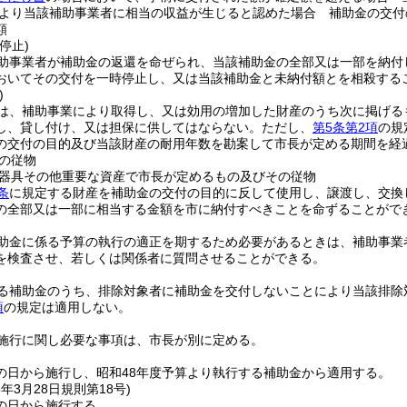
より当該補助事業者に相当の収益が生じると認めた場合 補助金の交付
額
停止)
助事業者が補助金の返還を命ぜられ、当該補助金の全部又は一部を納付
おいてその交付を一時停止し、又は当該補助金と未納付額とを相殺する
)
は、補助事業により取得し、又は効用の増加した財産のうち次に掲げる
し、貸し付け、又は担保に供してはならない。
ただし、
第5条第2項
の規
の交付の目的及び当該財産の耐用年数を勘案して市長が定める期間を経
の従物
器具その他重要な資産で市長が定めるもの及びその従物
条
に規定する財産を補助金の交付の目的に反して使用し、譲渡し、交換
の全部又は一部に相当する金額を市に納付すべきことを命ずることがで
助金に係る予算の執行の適正を期するため必要があるときは、補助事業
を検査させ、若しくは関係者に質問させることができる。
る補助金のうち、排除対象者に補助金を交付しないことにより当該排除
項
の規定は適用しない。
施行に関し必要な事項は、市長が別に定める。
の日から施行し、昭和48年度予算より執行する補助金から適用する。
3年3月28日
規則第18号)
の日から施行する。