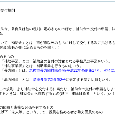
金交付規則
、法令、条例又は他の規則に定めるもののほか、補助金の交付の申請、
る。
おいて「補助金」とは、市が市以外のものに対して交付する次に掲げる
付金
(市長が別に定めるものを除く。)
めるもの
て「補助事業」とは、補助金の交付の対象となる事務又は事業をいう。
て「補助事業者」とは、補助事業を行うものをいう。
て「暴力団」とは、
筑後市暴力団排除条例
(平成22年条例第17号。次項
て「暴力団員」とは、
暴排条例第2条第2号
に規定する暴力団員をいう。
この規則により補助金を交付するに当たり、補助金の交付の申請をしよ
するときは、補助金から排除するもの
(以下「排除対象者」という。)
と
力団員と密接な関係を有するもの
(以下「法人等」という。)
で、役員を務める者が暴力団員のもの