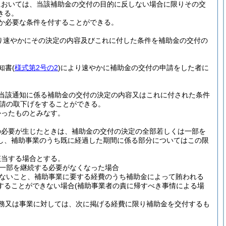
においては、当該補助金の交付の目的に反しない場合に限りその交
きる。
か必要な条件を付することができる。
り速やかにその決定の内容及びこれに付した条件を補助金の交付の
知書
(
様式第2号の2
)
により速やかに補助金の交付の申請をした者に
当該通知に係る補助金の交付の決定の内容又はこれに付された条件
請の取下げをすることができる。
かったものとみなす。
の必要が生じたときは、補助金の交付の決定の全部若しくは一部を
し、補助事業のうち既に経過した期間に係る部分についてはこの限
該当する場合とする。
一部を継続する必要がなくなった場合
ないこと、補助事業に要する経費のうち補助金によって賄われる
することができない場合
(補助事業者の責に帰すべき事情による場
務又は事業に対しては、次に掲げる経費に限り補助金を交付するも