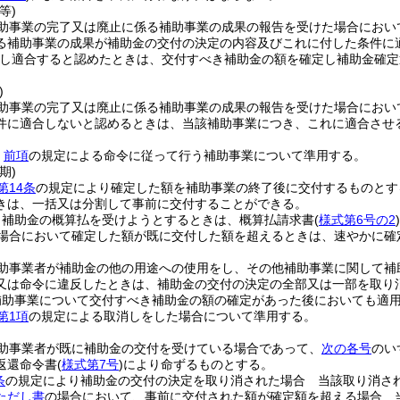
等)
助事業の完了又は廃止に係る補助事業の成果の報告を受けた場合におい
る補助事業の成果が補助金の交付の決定の内容及びこれに付した条件に
し適合すると認めたときは、交付すべき補助金の額を確定し補助金確定
)
助事業の完了又は廃止に係る補助事業の成果の報告を受けた場合におい
件に適合しないと認めるときは、当該補助事業につき、これに適合させ
、
前項
の規定による命令に従って行う補助事業について準用する。
期)
第14条
の規定により確定した額を補助事業の終了後に交付するものとす
きは、一括又は分割して事前に交付することができる。
り補助金の概算払を受けようとするときは、概算払請求書
(
様式第6号の2
)
場合において確定した額が既に交付した額を超えるときは、速やかに確
助事業者が補助金の他の用途への使用をし、その他補助事業に関して補
又は命令に違反したときは、補助金の交付の決定の全部又は一部を取り
補助事業について交付すべき補助金の額の確定があった後においても適
第1項
の規定による取消しをした場合について準用する。
助事業者が既に補助金の交付を受けている場合であって、
次の各号
のい
返還命令書
(
様式第7号
)
により命ずるものとする。
条
の規定により補助金の交付の決定を取り消された場合 当該取り消さ
項ただし書
の場合において、事前に交付された額が確定額を超える場合 