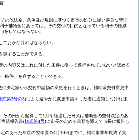
費
、その他法令、条例及び規則に基づく市長の処分に従い善良な管理
(利子補給金にあっては、その交付の目的となっている利子の軽減
)
をしてはならない。
しておかなければならない。
を徴することができる。
定の内容又はこれに付した条件に従って遂行されていないと認める
。
の一時停止を命ずることができる。
交付決定額から交付申請額の変更を行うときは、補助金交付変更申
様式第3号の3
)
により速やかに変更申請をした者に通知しなければ
、その日から起算して1月を経過した日又は補助金の交付決定のあ
業実績報告書
(
様式第4号
)
に市長の定める書類を添えて市長に報告し
定のあった年度の翌年度の4月10日までに、補助事業年度終了実