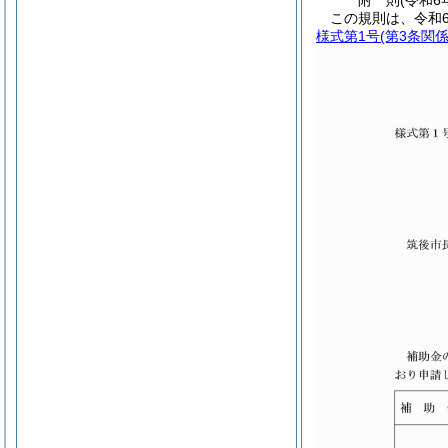
附
則
(令和6
この規則は、令和
様式第1号
(第3条関係