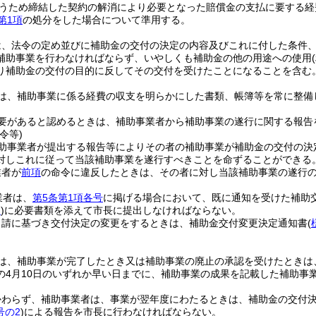
うため締結した契約の解消により必要となった賠償金の支払に要する経
第1項
の処分をした場合について準用する。
は、法令の定め並びに補助金の交付の決定の内容及びこれに付した条件
補助事業を行わなければならず、いやしくも補助金の他の用途への使用
り補助金の交付の目的に反してその交付を受けたことになることを含む。
は、補助事業に係る経費の収支を明らかにした書類、帳簿等を常に整備
要があると認めるときは、補助事業者から補助事業の遂行に関する報告
令等)
助事業者が提出する報告等によりその者の補助事業が補助金の交付の決
対しこれに従って当該補助事業を遂行すべきことを命ずることができる
業者が
前項
の命令に違反したときは、その者に対し当該補助事業の遂行
業者は、
第5条第1項各号
に掲げる場合において、既に通知を受けた補助
2
)
に必要書類を添えて市長に提出しなければならない。
申請に基づき交付決定の変更をするときは、補助金交付変更決定通知書
(
は、補助事業が完了したとき又は補助事業の廃止の承認を受けたときは
の4月10日のいずれか早い日までに、補助事業の成果を記載した補助事
。
かわらず、補助事業者は、事業が翌年度にわたるときは、補助金の交付決
号の2
)
による報告を市長に行わなければならない。