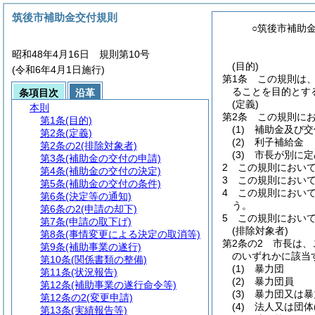
筑後市補助金交付規則
○筑後市補助
昭和48年4月16日 規則第10号
(目的)
(令和6年4月1日施行)
第1条
この規則は
ることを目的とす
条項目次
沿革
(定義)
本則
第2条
この規則に
第1条
(目的)
(1)
補助金及び交
第2条
(定義)
(2)
利子補給金
第2条の2
(排除対象者)
(3)
市長が別に定
第3条
(補助金の交付の申請)
2
この規則におい
第4条
(補助金の交付の決定)
3
この規則におい
第5条
(補助金の交付の条件)
4
この規則におい
第6条
(決定等の通知)
う。
第6条の2
(申請の却下)
5
この規則におい
第7条
(申請の取下げ)
(排除対象者)
第8条
(事情変更による決定の取消等)
第2条の2
市長は、
第9条
(補助事業の遂行)
のいずれかに該当
第10条
(関係書類の整備)
(1)
暴力団
第11条
(状況報告)
(2)
暴力団員
第12条
(補助事業の遂行命令等)
(3)
暴力団又は暴
第12条の2
(変更申請)
(4)
法人又は団体
第13条
(実績報告等)