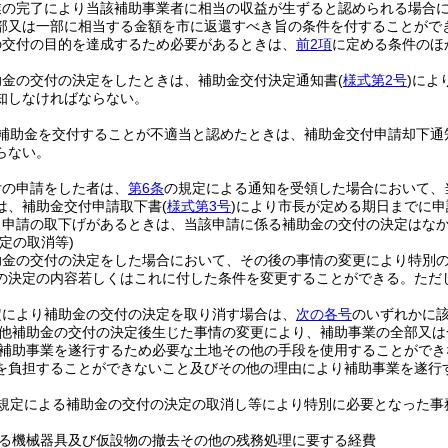
業の完了により当該補助事業者に相当の収益が生ずると認められる場合
部又は一部に相当する金額を市に返還すべき旨の条件を付することがで
の交付の目的を達成するため必要があるときは、
前2項
に定める条件のほ
助金の交付の決定をしたときは、補助金交付決定通知書
(
様式第2号
)
によ
知しなければならない。
補助金を交付することが不適当と認めたときは、補助金交付申請却下通
らない。
付の申請をした者は、
第6条
の規定による通知を受領した場合において、
は、補助金交付申請取下書
(
様式第3号
)
により市長が定める期日までに申
る申請の取下げがあるときは、当該申請に係る補助金の交付の決定はな
定の取消等)
助金の交付の決定をした場合において、その後の事情の変更により特別
の決定の内容若しくはこれに付した条件を変更することができる。
ただ
定により補助金の交付の決定を取り消す場合は、
次の各号
のいずれかに
他補助金の交付の決定後生じた事情の変更により、補助事業の全部又は
補助事業を遂行するため必要な土地その他の手段を使用することができ
を負担することができないこと及びその他の理由により補助事業を遂行
規定による補助金の交付の決定の取消し等により特別に必要となった事
る機械器具及び仮設物の撤去その他の残務処理に要する経費