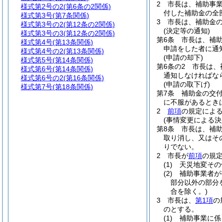
2
市長は、補助事
様式第2号の2
(第6条の2関係)
付した補助金の全
様式第3号
(第7条関係)
3
市長は、補助金
様式第3号の2
(第12条の2関係)
(決定等の通知)
様式第3号の3
(第12条の2関係)
第6条
市長は、補
様式第4号
(第13条関係)
申請をした者に通
様式第4号の2
(第13条関係)
(申請の却下)
様式第5号
(第14条関係)
第6条の2
市長は、
様式第6号
(第14条関係)
通知しなければな
様式第6号の2
(第16条関係)
(申請の取下げ)
様式第7号
(第18条関係)
第7条
補助金の交
に不服があるとき
2
前項
の規定によ
(事情変更による決
第8条
市長は、補
取り消し、又はそ
りでない。
2
市長が
前項
の規
(1)
天災地変その
(2)
補助事業者が
部分以外の部分
合を除く。)
3
市長は、
第1項
の
のとする。
(1)
補助事業に係