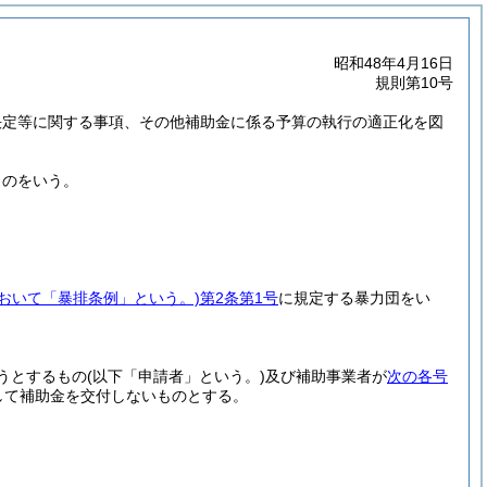
昭和48年4月16日
規則第10号
決定等に関する事項、その他補助金に係る予算の執行の適正化を図
ものをいう。
において「暴排条例」という。)
第2条第1号
に規定する暴力団をい
うとするもの
(以下「申請者」という。)
及び補助事業者が
次の各号
して補助金を交付しないものとする。