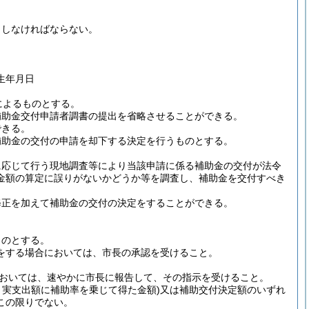
出しなければならない。
生年月日
によるものとする。
補助金交付申請者調書の提出を省略させることができる。
できる。
補助金の交付の申請を却下する決定を行うものとする。
に応じて行う現地調査等により当該申請に係る補助金の交付が法令
金額の算定に誤りがないかどうか等を調査し、補助金を交付すべき
修正を加えて補助金の交付の決定をすることができる。
ものとする。
をする場合においては、市長の承認を受けること。
おいては、速やかに市長に報告して、その指示を受けること。
、実支出額に補助率を乗じて得た金額)
又は補助交付決定額のいずれ
この限りでない。