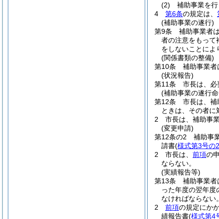
(2)
補助事業を行
4
第6条
の規定は、
(補助事業の遂行)
第9条
補助事業者
者の注意をもって
をしないことによ
(関係書類の整備)
第10条
補助事業者
(状況報告)
第11条
市長は、必
(補助事業の遂行命
第12条
市長は、補
ときは、その者に
2
市長は、補助事
(変更申請)
第12条の2
補助事
請書
(
様式第3号の
2
市長は、
前項
の
ならない。
(実績報告等)
第13条
補助事業者
った年度の翌年度
なければならない
2
前項
の規定にか
績報告書
(
様式第4