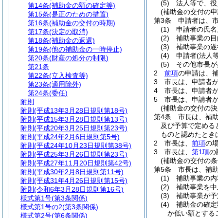
(5)
法人等で、役
第14条
(補助金の額の確定等)
(補助金の交付の申
第15条
(是正のための措置)
第3条
申請者は、
第16条
(補助金の交付の時期)
(1)
申請者の氏名
第17条
(決定の取消)
(2)
補助事業の目
第18条
(補助金の返還)
(3)
補助事業の遂
第19条
(他の補助金の一時停止)
(4)
申請者
(法人
第20条
(財産の処分の制限)
(5)
その他市長が
第21条
2
前項
の申請は、
第22条
(立入検査等)
3
市長は、申請者
第23条
(適用除外)
4
市長は、申請者
第24条
(委任)
5
市長は、申請者
附則
(補助金の交付の決
附則
(平成13年3月28日規則第18号)
第4条
市長は、補
附則
(平成15年3月28日規則第13号)
及び予算で定める
附則
(平成20年3月25日規則第23号)
ものと認めたとき
附則
(平成24年2月6日規則第5号)
2
市長は、
前項
の
附則
(平成24年10月23日規則第38号)
3
市長は、
第1項
の
附則
(平成25年3月26日規則第23号)
(補助金の交付の条
附則
(平成27年11月20日規則第42号)
第5条
市長は、補
附則
(平成30年2月8日規則第11号)
(1)
補助事業の内
附則
(平成31年4月26日規則第15号)
(2)
補助事業を中
附則
(令和6年3月28日規則第16号)
(3)
補助事業が予
様式第1号
(第3条関係)
(4)
補助金の確定
様式第1号の2
(第3条関係)
か低い額とする
様式第2号
(第6条関係)