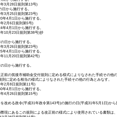
5年3月28日
規則第13号)
の日から施行する。
0年3月25日
規則第23号)
0年4月1日から施行する。
4年2月6日
規則第5号)
4年4月1日から施行する。
4年10月23日
規則第38号)
抄
布の日から施行する。
5年3月26日
規則第23号)
5年4月1日から施行する。
7年11月20日
規則第42号)
布の日から施行する。
正前の筑後市補助金交付規則に定める様式によりなされた手続その他の行
規則に定める相当の様式によりなされた手続その他の行為とみなす。
0年2月8日
規則第11号)
0年4月1日から施行する。
1年4月26日
規則第15号)
号を改める政令
(平成31年政令第143号)
の施行の日
(平成31年5月1日)
から
の際現にあるこの規則による改正前の様式により使用されている書類は