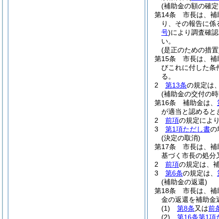
(補助金の額の確定
第14条
市長は、補
り、その報告に係
号
)
により調査確認
い。
(是正のための措置
第15条
市長は、補
びこれに付した条
る。
2
第13条
の規定は
(補助金の交付の時
第16条
補助金は、
が適当と認めると
2
前項
の規定によ
3
第1項ただし書
の
(決定の取消)
第17条
市長は、補
基づく市長の処分
2
前項
の規定は、
3
第6条
の規定は、
(補助金の返還)
第18条
市長は、補
金の返還を補助金
(1)
第8条
又は
前
(2)
第16条第1