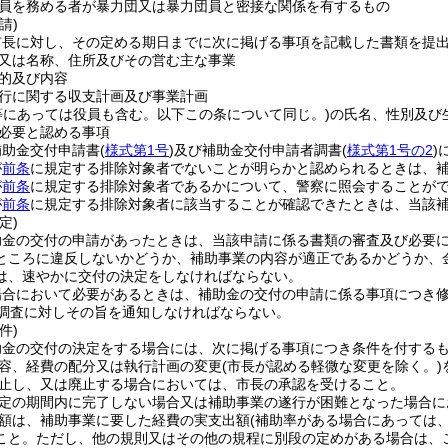
員を務める者が暴力団又は暴力団員と密接な関係を有するもの
請)
市長に対し、その定める期日までに次に掲げる事項を記載した書類を提
又は名称、住所及びその営む主な事業
的及び内容
行に関する収支計画及び事業計画
等にあっては役員も含む。以下この条について同じ。)
の氏名、性別及び
必要と認める事項
補助金交付申請書
(
様式第1号
)
及び補助金交付申請者調書
(
様式第1号の2
)
が
前条
に規定する排除対象者でないことが明らかと認められるときは、
が
前条
に規定する排除対象者であるかについて、警察に照会することが
が
前条
に規定する排除対象者に該当することが確認できたときは、当該
定)
助金の交付の申請があったときは、当該申請に係る書類の審査及び必要
ところに違反しないかどうか、補助事業の内容が適正であるかどうか、
は、速やかに交付の決定をしなければならない。
場合において必要があるときは、補助金の交付の申請に係る事項につき
調査に対しその旨を通知しなければならない。
件)
助金の交付の決定をする場合には、次に掲げる事項につき条件を付する
容、経費の配分又は執行計画の変更
(市長が認める軽微な変更を除く。)
止し、又は廃止する場合においては、市長の承認を受けること。
定の期間内に完了しない場合又は補助事業の遂行が困難となった場合に
額は、補助事業に要した経費の実支出額
(補助率がある場合にあっては
こと。
ただし、他の規則又はその他の規程に別段の定めがある場合は、