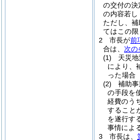
の交付の決
の内容若し
ただし、補
てはこの限
2
市長が
前
合は、
次の
(1)
天災地
により、
った場合
(2)
補助事
の手段を
経費のう
すること
を遂行す
事情によ
3
市長は、