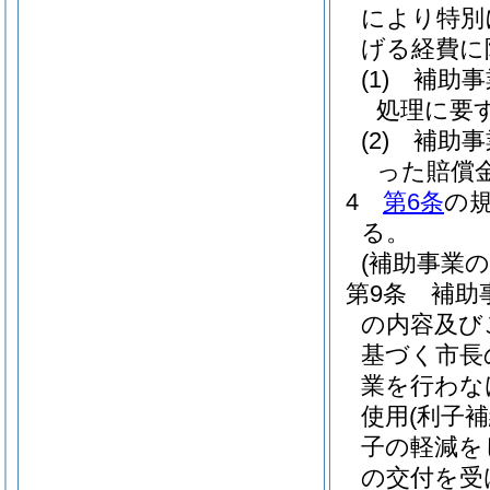
により特別
げる経費に
(1)
補助事
処理に要
(2)
補助事
った賠償
4
第6条
の
る。
(補助事業の
第9条
補助
の内容及び
基づく市長
業を行わな
使用
(利子
子の軽減を
の交付を受