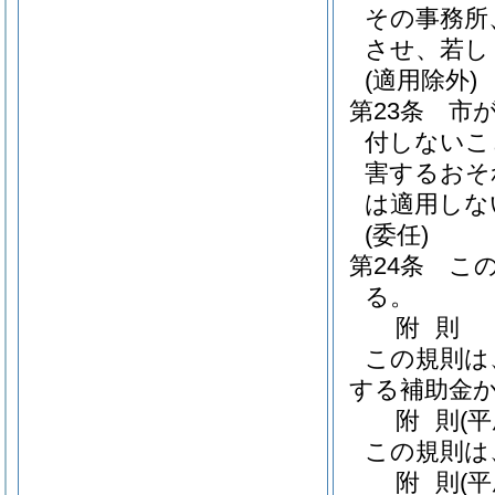
その事務所
させ、若し
(適用除外)
第23条
市
付しないこ
害するおそ
は適用しな
(委任)
第24条
こ
る。
附
則
この規則は
する補助金
附
則
(
この規則は
附
則
(