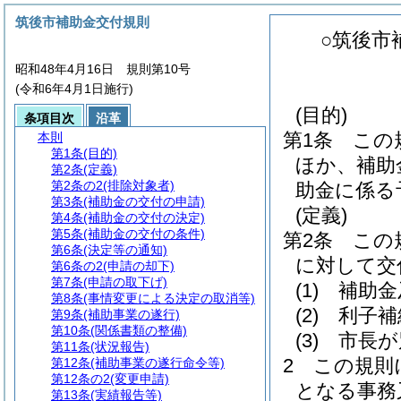
筑後市補助金交付規則
○筑後市
昭和48年4月16日 規則第10号
(令和6年4月1日施行)
(目的)
条項目次
沿革
第1条
この
本則
第1条
(目的)
ほか、補助
第2条
(定義)
第2条の2
(排除対象者)
助金に係る
第3条
(補助金の交付の申請)
(定義)
第4条
(補助金の交付の決定)
第5条
(補助金の交付の条件)
第2条
この
第6条
(決定等の通知)
に対して交
第6条の2
(申請の却下)
第7条
(申請の取下げ)
(1)
補助金
第8条
(事情変更による決定の取消等)
(2)
利子補
第9条
(補助事業の遂行)
第10条
(関係書類の整備)
(3)
市長が
第11条
(状況報告)
2
この規則
第12条
(補助事業の遂行命令等)
第12条の2
(変更申請)
となる事務
第13条
(実績報告等)