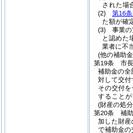
された場
(2)
第16
た額が確
(3)
事業の
と認めた
業者に不
(他の補助金
第19条
市
補助金の全
対して交付
その交付を
することが
(財産の処分
第20条
補
加した財産
で補助金の