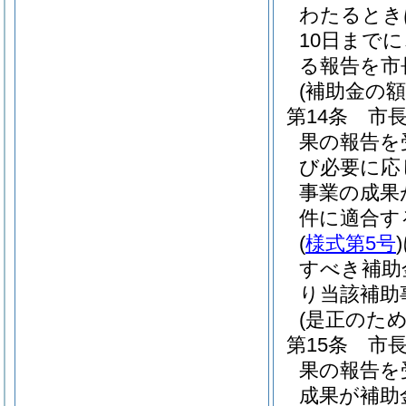
わたるとき
10日まで
る報告を市
(補助金の額
第14条
市
果の報告を
び必要に応
事業の成果
件に適合す
(
様式第5号
)
すべき補助
り当該補助
(是正のため
第15条
市
果の報告を
成果が補助