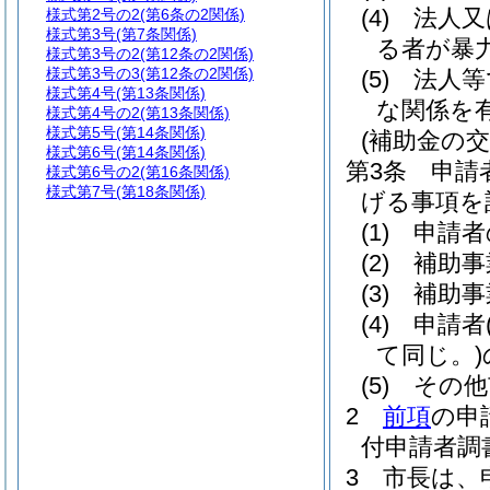
(4)
法人又
様式第2号の2
(第6条の2関係)
様式第3号
(第7条関係)
る者が暴
様式第3号の2
(第12条の2関係)
様式第3号の3
(第12条の2関係)
(5)
法人等
様式第4号
(第13条関係)
な関係を
様式第4号の2
(第13条関係)
様式第5号
(第14条関係)
(補助金の交
様式第6号
(第14条関係)
第3条
申請
様式第6号の2
(第16条関係)
様式第7号
(第18条関係)
げる事項を
(1)
申請者
(2)
補助事
(3)
補助事
(4)
申請者
て同じ。)
(5)
その他
2
前項
の申
付申請者調
3
市長は、