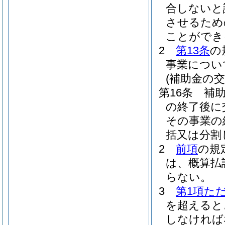
合しないと
させるため
ことができ
2
第13条
の
事業につい
(補助金の交
第16条
補
の終了後に
その事業の
括又は分割
2
前項
の規
は、概算払
らない。
3
第1項た
を超えると
しなければ