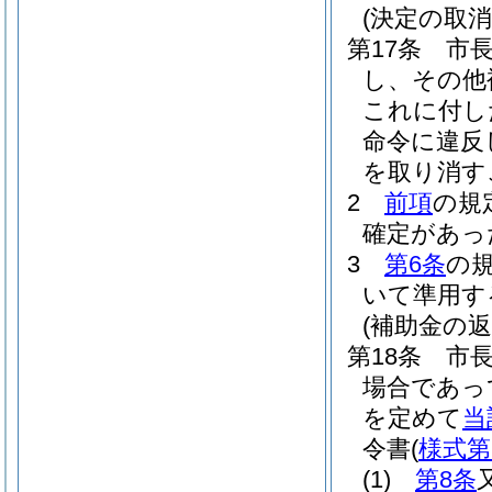
(決定の取消
第17条
市
し、その他
これに付し
命令に違反
を取り消す
2
前項
の規
確定があっ
3
第6条
の
いて準用す
(補助金の返
第18条
市
場合であっ
を定めて
当
令書
(
様式第
(1)
第8条