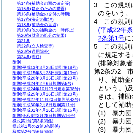
第14条
(補助金の額の確定等)
3
この規則
第15条
(是正のための措置)
のをいう。
第16条
(補助金の交付の時期)
第17条
(決定の取消)
4
この規則
第18条
(補助金の返還)
(平成22
第19条
(他の補助金の一時停止)
第20条
(財産の処分の制限)
2条第1号
に
第21条
5
この規則
第22条
(立入検査等)
第23条
(適用除外)
に規定する
第24条
(委任)
(排除対象者
附則
附則
(平成13年3月28日規則第18号)
第2条の2
附則
(平成15年3月28日規則第13号)
附則
(平成20年3月25日規則第23号)
り、補助金
附則
(平成24年2月6日規則第5号)
という。)
附則
(平成24年10月23日規則第38号)
附則
(平成25年3月26日規則第23号)
きは、補助
附則
(平成27年11月20日規則第42号)
として補助
附則
(平成30年2月8日規則第11号)
附則
(平成31年4月26日規則第15号)
(1)
暴力団
附則
(令和6年3月28日規則第16号)
(2)
暴力団
様式第1号
(第3条関係)
様式第1号の2
(第3条関係)
(3)
暴力団
様式第2号
(第6条関係)