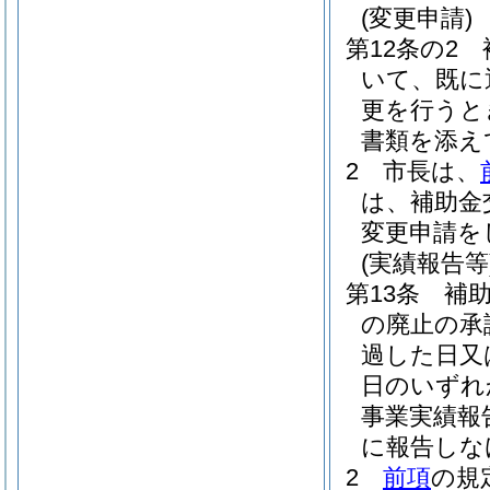
(変更申請)
第12条の2
いて、既に
更を行うと
書類を添え
2
市長は、
は、補助金
変更申請を
(実績報告等
第13条
補
の廃止の承
過した日又
日のいずれ
事業実績報
に報告しな
2
前項
の規