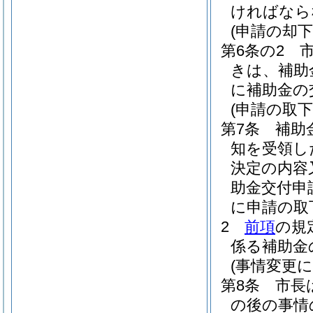
ければなら
(申請の却下
第6条の2
きは、補助
に補助金の
(申請の取下
第7条
補助
知を受領し
決定の内容
助金交付申
に申請の取
2
前項
の規
係る補助金
(事情変更
第8条
市長
の後の事情