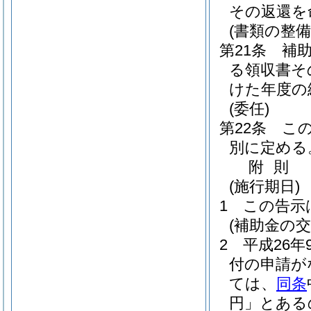
その返還を
(書類の整備
第21条
補
る領収書そ
けた年度の
(委任)
第22条
こ
別に定める
附
則
(施行期日)
1
この告示
(補助金の交
2
平成26年
付の申請が
ては、
同条
円」とある