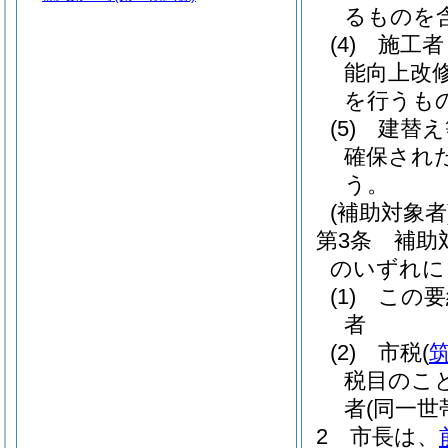
るものを含
(4)
施工者
能向上改
を行うも
(5)
建替え
確保され
う。
(補助対象者
第3条
補助
のいずれに
(1)
この要
者
(2)
市税
(
税目のこ
者
(同一世
2
市長は、