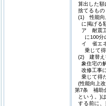
算出した額
捨てるもの
(1)
性能向
に掲げる
ア
耐震
に100
イ
省エ
乗じて得
(2)
建替え
象住宅の
改修工事に
乗じて得
(性能向上
第7条
補助
という。)
する前に、