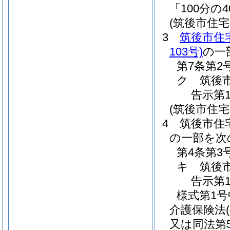
「100分の
(筑後市住
3
筑後市住
103号)
の一
第7条第
ク
筑後
告示第1
(筑後市住
4
筑後市住
の一部を次
第4条第
キ
筑後
告示第1
様式第1
介護保険法
又は同法第