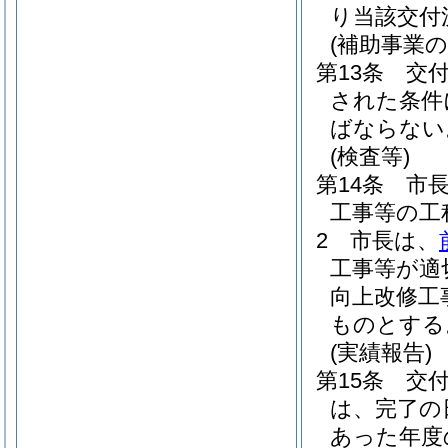
り当該交付
(補助事業の
第13条
交
された条件
ばならない
(検査等)
第14条
市
工事等の工
2
市長は、
工事等が適
向上改修工
ものとする
(実績報告)
第15条
交
は、完了の
あった年度