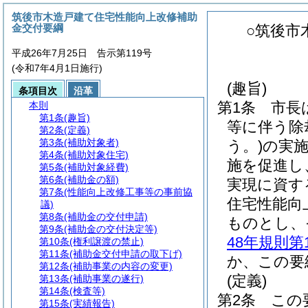
筑後市木造戸建て住宅性能向上改修補助
金交付要綱
○筑後市
平成26年7月25日 告示第119号
(令和7年4月1日施行)
(趣旨)
条項目次
沿革
第1条
市長
本則
第1条
(趣旨)
等に伴う除
第2条
(定義)
第3条
(補助対象者)
う。)
の実
第4条
(補助対象住宅)
施を促進し
第5条
(補助対象経費)
第6条
(補助金の額)
実現に資す
第7条
(性能向上改修工事等の事前協
住宅性能向
議)
第8条
(補助金の交付申請)
ものとし、
第9条
(補助金の交付決定等)
48年規則第
第10条
(権利譲渡の禁止)
第11条
(補助金交付申請の取下げ)
か、この要
第12条
(補助事業の内容の変更)
(定義)
第13条
(補助事業の遂行)
第14条
(検査等)
第2条
この
第15条
(実績報告)