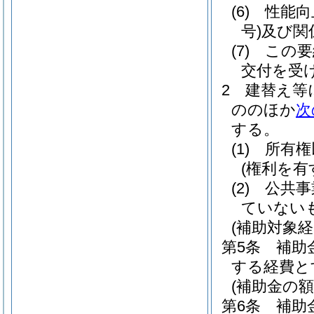
(6)
性能向
号)
及び関
(7)
この要
交付を受
2
建替え等
ののほか
次
する。
(1)
所有権
(権利を
(2)
公共事
ていない
(補助対象経
第5条
補助
する経費と
(補助金の額
第6条
補助