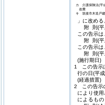
カ 介護保険法
(平
改費
キ 筑後市木造戸
」に改める
附
則
(
この告示は
附
則
(
この告示は
附
則
(
(施行期日)
1
この告示
行の日
(平成
(経過措置)
2
この告示
により使用
によるもの