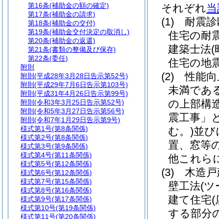
第16条
(補助金の額の確定)
それぞれ
当
第17条
(補助金の請求)
(1)
耐震診
第18条
(補助金の交付)
第19条
(補助金交付決定の取消し)
住宅の耐
第20条
(補助金の返還)
建築士法
第21条
(書類の整備及び保存)
第22条
(委任)
住宅の地
附則
(2)
性能向
附則
(平成28年3月28日告示第52号)
附則
(平成29年7月6日告示第103号)
未満であ
附則
(平成31年4月26日告示第99号)
の上部構
附則
(令和3年3月25日告示第52号)
附則
(令和5年3月27日告示第56号)
震工事」と
附則
(令和7年1月29日告示第9号)
様式第1号
(第8条関係)
む。)
並び
様式第2号
(第8条関係)
置、窓等
様式第3号
(第9条関係)
様式第4号
(第11条関係)
他これら
様式第5号
(第12条関係)
(3)
木造戸
様式第6号
(第12条関係)
様式第7号
(第15条関係)
壁工法
(
様式第8号
(第16条関係)
建て住宅
様式第9号
(第17条関係)
様式第10号
(第19条関係)
する部分
様式第11号
(第20条関係)