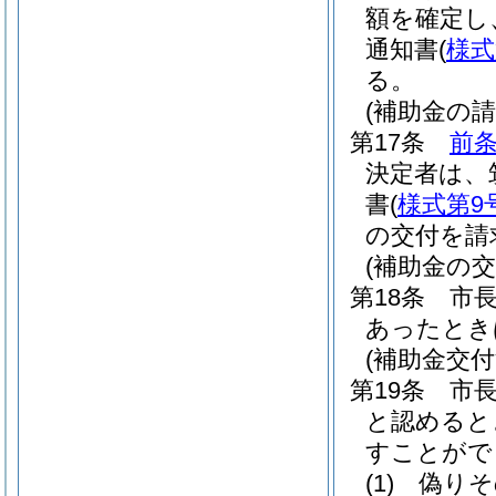
額を確定し
通知書
(
様式
る。
(補助金の請
第17条
前
決定者は、
書
(
様式第9
の交付を請
(補助金の交
第18条
市
あったとき
(補助金交
第19条
市
と認めると
すことがで
(1)
偽りそ