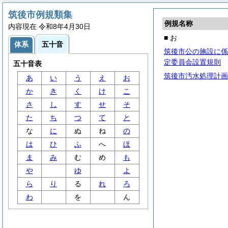
筑後市例規類集
例規名称
内容現在 令和8年4月30日
■ お
体系
五十音
筑後市公の施設に係
定委員会設置規則
五十音表
筑後市汚水処理計画
あ
い
う
え
お
か
き
く
け
こ
さ
し
す
せ
そ
た
ち
つ
て
と
な
に
ぬ
ね
の
は
ひ
ふ
へ
ほ
ま
み
む
め
も
や
ゆ
よ
ら
り
る
れ
ろ
わ
を
ん