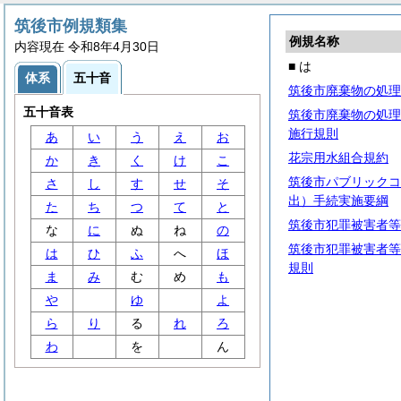
筑後市例規類集
例規名称
内容現在 令和8年4月30日
■ は
体系
五十音
筑後市廃棄物の処理
五十音表
筑後市廃棄物の処理
施行規則
あ
い
う
え
お
花宗用水組合規約
か
き
く
け
こ
筑後市パブリックコ
さ
し
す
せ
そ
出）手続実施要綱
た
ち
つ
て
と
筑後市犯罪被害者等
な
に
ぬ
ね
の
筑後市犯罪被害者等
は
ひ
ふ
へ
ほ
規則
ま
み
む
め
も
や
ゆ
よ
ら
り
る
れ
ろ
わ
を
ん