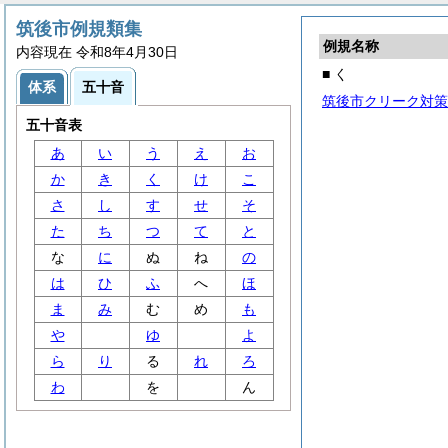
筑後市例規類集
例規名称
内容現在 令和8年4月30日
■ く
体系
五十音
筑後市クリーク対策
五十音表
あ
い
う
え
お
か
き
く
け
こ
さ
し
す
せ
そ
た
ち
つ
て
と
な
に
ぬ
ね
の
は
ひ
ふ
へ
ほ
ま
み
む
め
も
や
ゆ
よ
ら
り
る
れ
ろ
わ
を
ん