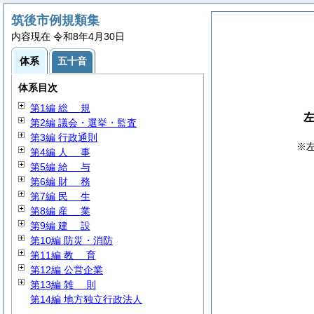
筑後市例規類集
内容現在 令和8年4月30日
体系
五十音
体系目次
第1編
総
規
第2編 議会・選挙・監査
第3編 行政通則
※
第4編
人
事
第5編
給
与
第6編
財
務
第7編
民
生
第8編
産
業
第9編
建
設
第10編 防災・消防
第11編
教
育
第12編 公営企業
第13編
雑
則
第14編 地方独立行政法人