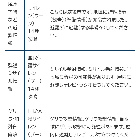
風水
サイレ
害時
こちらは筑後市です。地区に避難指示
ン（ウー
など
（勧告）（準備情報）が発令されました。
ン）
の避
避難所に避難（する準備を）してくださ
14秒
難情
い。
吹鳴
報
国民保
弾道
護サイ
ミサイル発射情報。ミサイル発射情報。当
ミサイ
レン
地域に着弾の可能性があります。屋内に
ル情
（ブー）
避難しテレビ・ラジオをつけてください。
報
14秒
吹鳴
ゲリ
国民保
ラ・特
護サイ
ゲリラ攻撃情報。ゲリラ攻撃情報。当地
殊部
レン
域にゲリラ攻撃の可能性があります。屋
隊攻
（ブー）
内に避難しテレビ・ラジオをつけてくだ