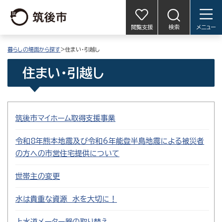
閲覧支援
検索
メニュー
暮らしの場面から探す
>住まい・引越し
住まい・引越し
筑後市マイホーム取得支援事業
令和8年熊本地震及び令和6年能登半島地震による被災者
の方への市営住宅提供について
世帯主の変更
水は貴重な資源 水を大切に！
上水道メーター器の取り替え