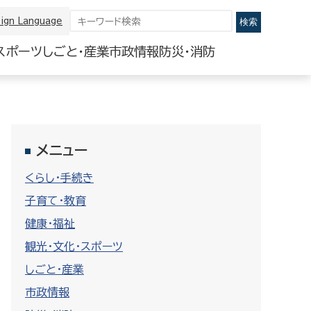
ign Language
スポーツ
しごと・産業
市政情報
防災・消防
メニュー
くらし・手続き
子育て・教育
健康・福祉
観光・文化・スポーツ
しごと・産業
市政情報