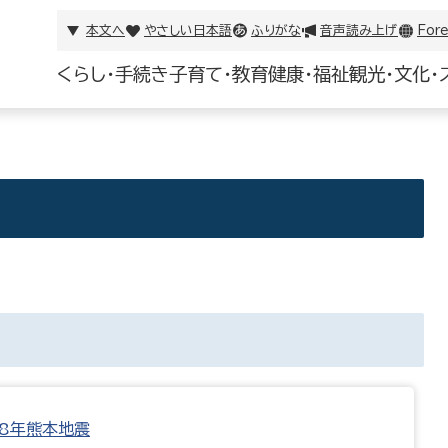
本文へ
やさしい日本語
ふりがな
音声読み上げ
Fore
くらし・手続き
子育て・教育
健康・福祉
観光・文化・
8年熊本地震