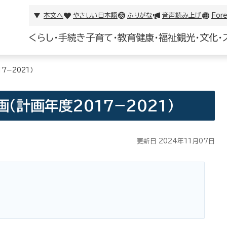
本文へ
やさしい日本語
ふりがな
音声読み上げ
Fore
くらし・手続き
子育て・教育
健康・福祉
観光・文化・
−2021）
計画年度2017−2021）
更新日 2024年11月07日