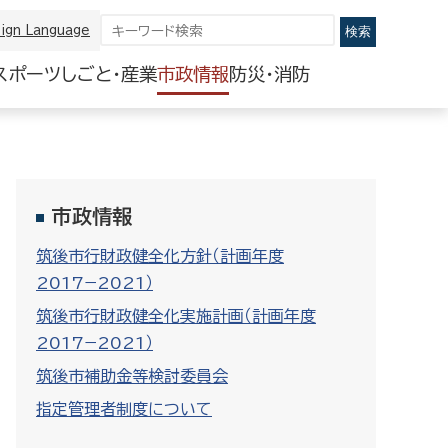
ign Language
スポーツ
しごと・産業
市政情報
防災・消防
市政情報
筑後市行財政健全化方針（計画年度
2017−2021）
筑後市行財政健全化実施計画（計画年度
2017−2021）
筑後市補助金等検討委員会
指定管理者制度について