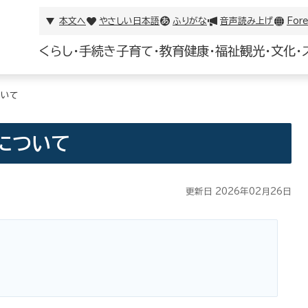
本文へ
やさしい日本語
ふりがな
音声読み上げ
Fore
くらし・手続き
子育て・教育
健康・福祉
観光・文化・
ついて
について
更新日 2026年02月26日