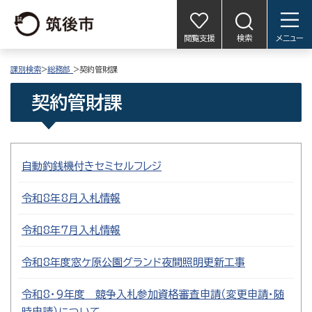
閲覧支援
検索
メニュー
課別検索
>
総務部
>契約管財課
契約管財課
自動釣銭機付きセミセルフレジ
令和8年8月入札情報
令和8年7月入札情報
令和8年度窓ケ原公園グランド夜間照明更新工事
令和8・9年度 競争入札参加資格審査申請（変更申請・随
時申請）について