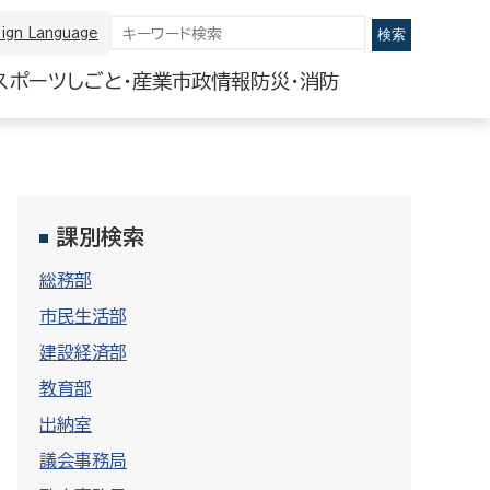
ign Language
スポーツ
しごと・産業
市政情報
防災・消防
課別検索
総務部
市民生活部
建設経済部
教育部
出納室
議会事務局