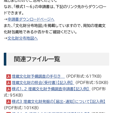
成しましたのでご活用ください。
なお、「様式1～6」の申請書は、下記のリンク先からダウンロー
ドできます。
→
申請書ダウンロードページへ
また、「文化財分布地図」を掲載していますので、周知の埋蔵文
化財包蔵地であるか否かをご確認ください。
→
文化財分布地図へ
関連ファイル一覧
埋蔵文化財予備調査の手引き
(PDF形式：617KB)
埋蔵文化財の照会（受付書）【記入例】
(PDF形式：58KB)
様式1、2 埋蔵文化財予備調査申請書【記入例】
(PDF形
式：95KB)
様式3 埋蔵文化財発掘の［届出・通知］について【記入例】
(PDF形式：101KB)