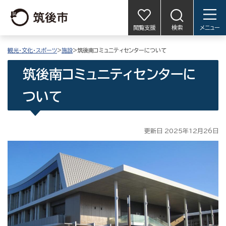
閲覧支援
検索
メニュー
観光・文化・スポーツ
>
施設
>筑後南コミュニティセンターについて
筑後南コミュニティセンターに
ついて
更新日 2025年12月26日