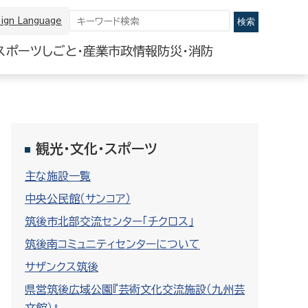
ign Language
スポーツ
しごと・産業
市政情報
防災・消防
観光・文化・スポーツ
主な施設一覧
中央公民館（サンコア）
筑後市北部交流センター「チクロス」
筑後南コミュニティセンターについて
サザンクス筑後
県営筑後広域公園『芸術文化交流施設（九州芸