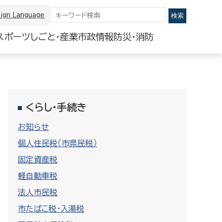
ign Language
スポーツ
しごと・産業
市政情報
防災・消防
くらし・手続き
お知らせ
個人住民税（市県民税）
固定資産税
軽自動車税
法人市民税
市たばこ税・入湯税