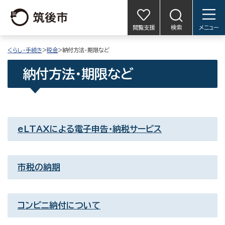
閲覧支援
検索
メニュー
くらし・手続き
>
税金
>納付方法・期限など
納付方法・期限など
eLTAXによる電子申告・納税サービス
市税の納期
コンビニ納付について