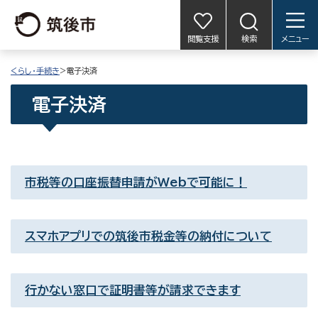
閲覧支援
検索
メニュー
くらし・手続き
>電子決済
電子決済
市税等の口座振替申請がWebで可能に！
スマホアプリでの筑後市税金等の納付について
行かない窓口で証明書等が請求できます