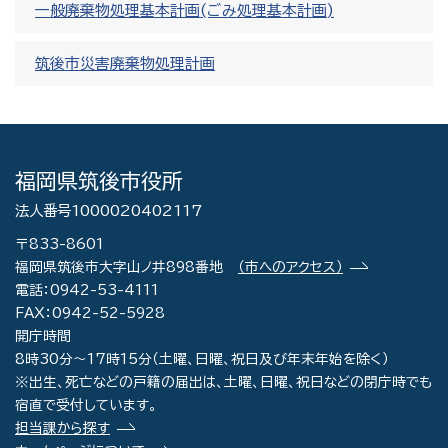
一般廃棄物処理基本計画(ごみ処理基本計画)
筑後市災害廃棄物処理計画
福岡県筑後市役所
法人番号1000020402117
〒833-8601
福岡県筑後市大字山ノ井898番地
（市へのアクセス）
電話：0942-53-4111
FAX：0942-52-5928
開庁時間
8時30分～17時15分（土曜、日曜、祝日及び年末年始を除く）
※出生、死亡などの戸籍の届出は、土曜、日曜、祝日などの閉庁時でも
宿直で受付しています。
担当課から探す