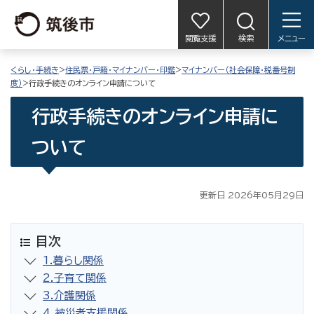
閲覧支援
検索
メニュー
くらし・手続き
>
住民票・戸籍・マイナンバー・印鑑
>
マイナンバー（社会保障・税番号制
度）
>行政手続きのオンライン申請について
行政手続きのオンライン申請に
ついて
更新日 2026年05月29日
目次
1.暮らし関係
2.子育て関係
3.介護関係
4.被災者支援関係