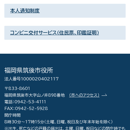
本人通知制度
コンビニ交付サービス（住民票、印鑑証明）
福岡県筑後市役所
法人番号1000020402117
〒833-8601
福岡県筑後市大字山ノ井898番地
（市へのアクセス）
電話：0942-53-4111
FAX：0942-52-5928
開庁時間
8時30分～17時15分（土曜、日曜、祝日及び年末年始を除く）
※出生、死亡などの戸籍の届出は、土曜、日曜、祝日などの閉庁時でも