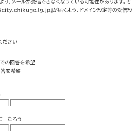
により、メールが受信できなくなっている可能性があります。そ
y.chikugo.lg.jp』が届くよう、ドメイン設定等の受信設
ください
】での回答を希望
回答を希望
郎
ご たろう