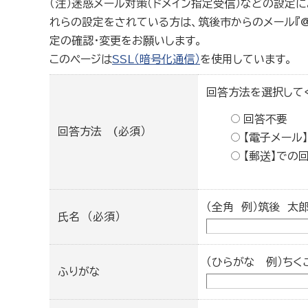
（注）迷惑メール対策（ドメイン指定受信）などの設定
れらの設定をされている方は、筑後市からのメール『@cit
定の確認・変更をお願いします。
このページは
SSL（暗号化通信）
を使用しています。
回答方法を選択して
回答不要
回答方法 (必須）
【電子メール
【郵送】での
（全角 例）筑後 太
氏名 （必須）
（ひらがな 例）ちく
ふりがな