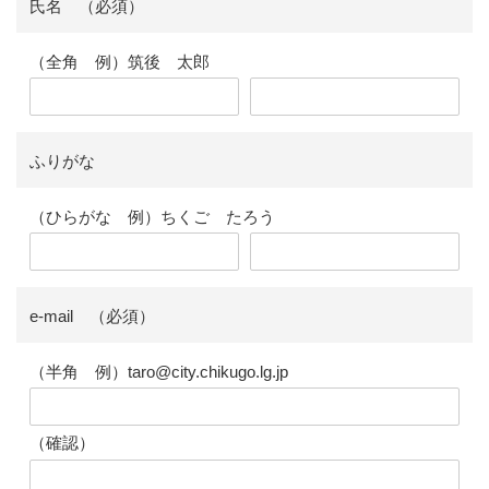
氏名 （必須）
（全角 例）筑後 太郎
ふりがな
（ひらがな 例）ちくご たろう
e-mail （必須）
（半角 例）taro@city.chikugo.lg.jp
（確認）