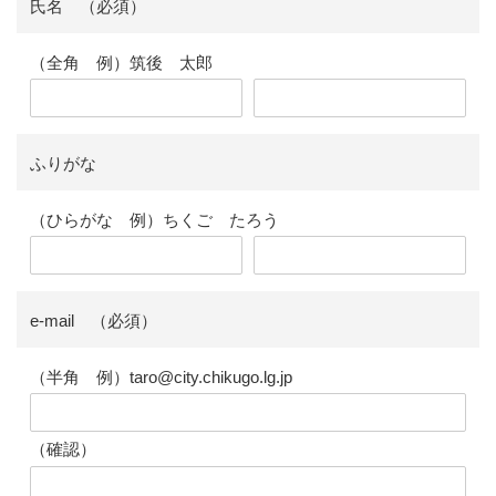
氏名 （必須）
（全角 例）筑後 太郎
ふりがな
（ひらがな 例）ちくご たろう
e-mail （必須）
（半角 例）taro@city.chikugo.lg.jp
（確認）