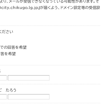
により、メールが受信できなくなっている可能性があります。そ
y.chikugo.lg.jp』が届くよう、ドメイン設定等の受信設
ください
】での回答を希望
回答を希望
郎
ご たろう