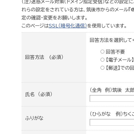
（注）迷惑メール対策（ドメイン指定受信）などの設定
れらの設定をされている方は、筑後市からのメール『@cit
定の確認・変更をお願いします。
このページは
SSL（暗号化通信）
を使用しています。
回答方法を選択して
回答不要
回答方法 (必須）
【電子メール
【郵送】での
（全角 例）筑後 太
氏名 （必須）
（ひらがな 例）ちく
ふりがな