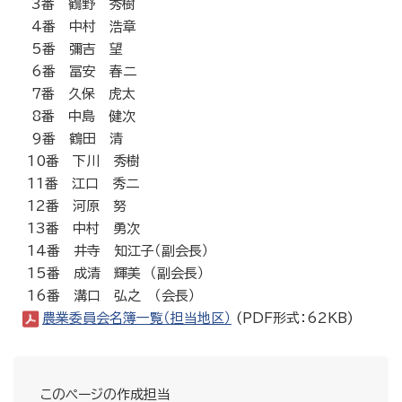
3番 鶴野 秀樹
4番 中村 浩章
5番 彌吉 望
6番 冨安 春二
7番 久保 虎太
8番 中島 健次
9番 鶴田 清
10番 下川 秀樹
11番 江口 秀二
12番 河原 努
13番 中村 勇次
14番 井寺 知江子（副会長）
15番 成清 輝美 （副会長）
16番 溝口 弘之 （会長）
農業委員会名簿一覧（担当地区）
(PDF形式：62KB)
このページの作成担当