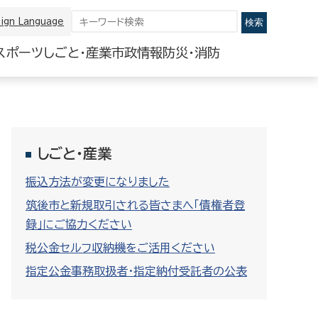
ign Language
スポーツ
しごと・産業
市政情報
防災・消防
しごと・産業
振込方法が変更になりました
筑後市と新規取引される皆さまへ「債権者登
録」にご協力ください
税公金セルフ収納機をご活用ください
指定公金事務取扱者・指定納付受託者の公表