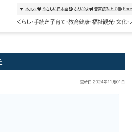
本文へ
やさしい日本語
ふりがな
音声読み上げ
Fore
くらし・手続き
子育て・教育
健康・福祉
観光・文化・
た
更新日 2024年11月01日