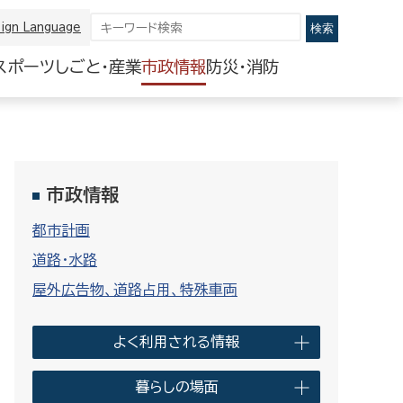
ign Language
スポーツ
しごと・産業
市政情報
防災・消防
市政情報
都市計画
道路・水路
屋外広告物、道路占用、特殊車両
よく利用される情報
暮らしの場面