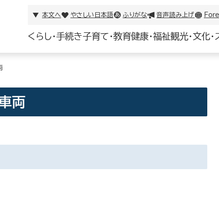
本文へ
やさしい日本語
ふりがな
音声読み上げ
Fore
くらし・手続き
子育て・教育
健康・福祉
観光・文化・
両
車両