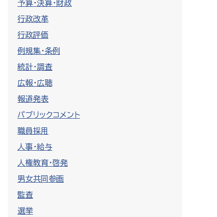
予算・決算・財政
行政改革
行政評価
例規集・条例
統計・調査
広報・広聴
報道発表
パブリックコメント
職員採用
人事・給与
人権教育・啓発
男女共同参画
監査
選挙