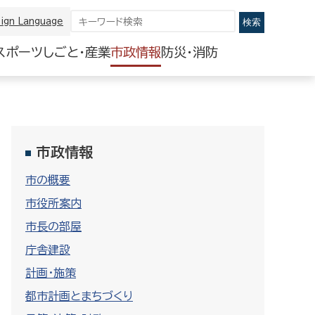
ign Language
スポーツ
しごと・産業
市政情報
防災・消防
市政情報
市の概要
市役所案内
市長の部屋
庁舎建設
計画・施策
都市計画とまちづくり