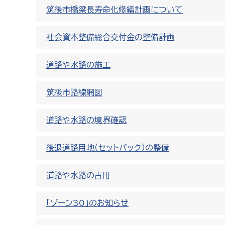
筑後市橋梁長寿命化修繕計画について
社会資本整備総合交付金の整備計画
道路や水路の施工
筑後市路線網図
道路や水路の境界確認
後退道路用地（セットバック）の整備
道路や水路の占用
「ゾーン30」のお知らせ