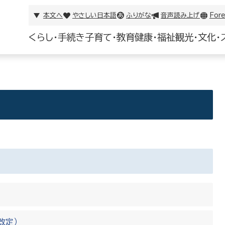
本文へ
やさしい日本語
ふりがな
音声読み上げ
Fore
くらし・手続き
子育て・教育
健康・福祉
観光・文化・
改定）