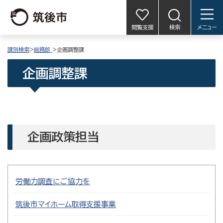
閲覧支援
検索
メニュー
課別検索
>
総務部
>企画調整課
企画調整課
企画政策担当
労働力調査にご協力を
筑後市マイホーム取得支援事業