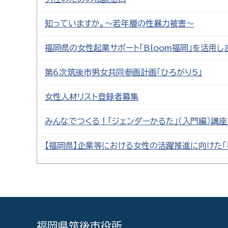
知っていますか。～若年層の性暴力被害～
福岡県の女性起業サポート「Bloom福岡」を活用し
第6次筑後市男女共同参画計画「ひろがり5」
女性人材リスト登録者募集
みんなでつくる！「ジェンダーかるた」（入門編）講
【福岡県】企業等における女性の活躍推進に向けた「
福岡県筑後市役所