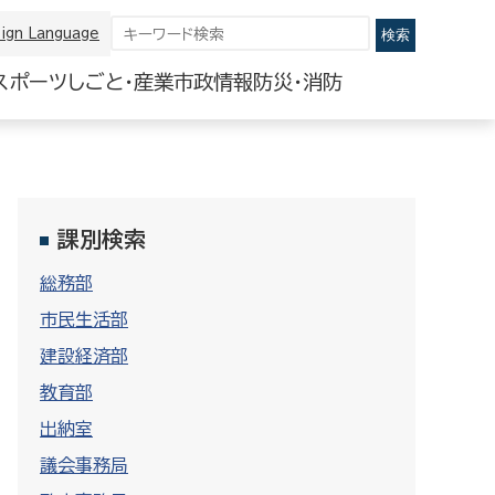
ign Language
スポーツ
しごと・産業
市政情報
防災・消防
課別検索
総務部
市民生活部
建設経済部
教育部
出納室
議会事務局