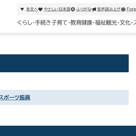
本文へ
やさしい日本語
ふりがな
音声読み上げ
Fore
くらし・手続き
子育て・教育
健康・福祉
観光・文化・
スポーツ振興