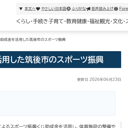
本文へ
やさしい日本語
ふりがな
音声読み上げ
Fore
くらし・手続き
子育て・教育
健康・福祉
観光・文化・
じ助成金を活用した筑後市のスポーツ振興
活用した筑後市のスポーツ振興
更新日 2026年06月23日
によるスポーツ振興くじ助成金を活用し、体育施設の整備や