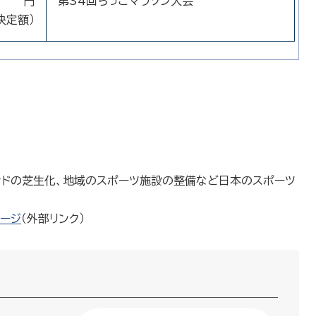
円
第34回ちっごマラソン大会
決定額）
ウンドの芝生化、地域のスポーツ施設の整備など日本のスポーツ
ージ
（外部リンク）