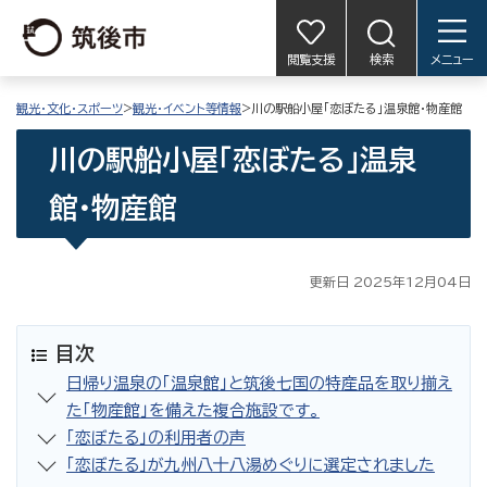
閲覧支援
検索
メニュー
観光・文化・スポーツ
>
観光・イベント等情報
>川の駅船小屋「恋ぼたる」温泉館・物産館
川の駅船小屋「恋ぼたる」温泉
館・物産館
更新日 2025年12月04日
目次
日帰り温泉の「温泉館」と筑後七国の特産品を取り揃え
た「物産館」を備えた複合施設です。
「恋ぼたる」の利用者の声
「恋ぼたる」が九州八十八湯めぐりに選定されました