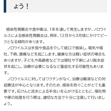
ょう！
感染性胃腸炎や食中毒は、1年を通して発生しますが、ノロウイ
ルスによる感染性胃腸炎は、例年、12月から3月頃にかけてピー
クとなる傾向があります。
ノロウイルスは手指や食品を介して経口で感染し、嘔気や嘔
吐、下痢、腹痛などを起こします。健康な方は軽い症状の場合も
ありますが、子どもや高齢者などでは嘔吐や下痢により脱水症
状を起こし、治療が必要になるなど重症化する可能性もありま
す。
ノロウイルスに対してはワクチンがなく、治療は輸液などの対
症療法が中心となります。そのため、感染を防ぐことがとても重
要です。石けんと流水による手洗いを心がけるとともに、嘔吐物
や便の処理を行う際は、適切な方法で十分に注意して行いまし
ょう。