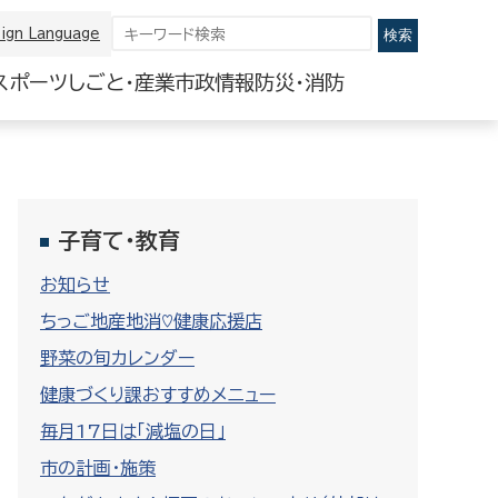
ign Language
スポーツ
しごと・産業
市政情報
防災・消防
子育て・教育
お知らせ
ちっご地産地消♡健康応援店
野菜の旬カレンダー
健康づくり課おすすめメニュー
毎月17日は「減塩の日」
市の計画・施策