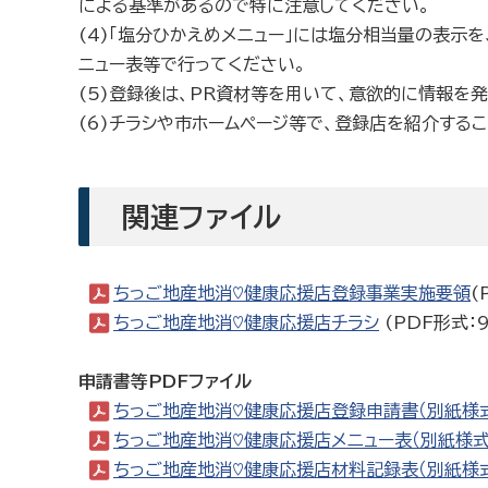
による基準があるので特に注意してください。
(4)「塩分ひかえめメニュー」には塩分相当量の表示を
ニュー表等で行ってください。
(5)登録後は、PR資材等を用いて、意欲的に情報を
(6)チラシや市ホームページ等で、登録店を紹介する
関連ファイル
ちっご地産地消♡健康応援店登録事業実施要領
(
ちっご地産地消♡健康応援店チラシ
(PDF形式：9
申請書等PDFファイル
ちっご地産地消♡健康応援店登録申請書（別紙様式
ちっご地産地消♡健康応援店メニュー表（別紙様式
ちっご地産地消♡健康応援店材料記録表（別紙様式