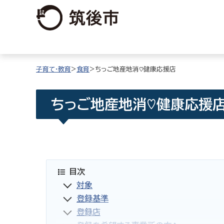
子育て・教育
>
食育
>ちっご地産地消♡健康応援店
ちっご地産地消♡健康応援
目次
対象
登録基準
登録店